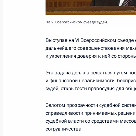
Владимир Путин поздравил профес
состав, студентов и выпускников Г
На VI Всероссийском съезде судей.
управления с 85-летием со дня его
1 декабря 2004 года, 00:00
Выступая на VI Всероссийском съезде
дальнейшего совершенствования мех
и укрепления доверия к ней со сторон
30 ноября 2004 года, вторник
Эта задача должна решаться путем п
Владимир Путин встретился с губе
и финансовой независимости, беспри
Дмитрием Зелениным
судей, открытости правосудия для общ
30 ноября 2004 года, 18:30
Залогом прозрачности судебной систем
справедливости принимаемых решений
судебной власти со средствами массо
Справедливость судебных решений 
сотрудничества.
общество оценивает качество прав