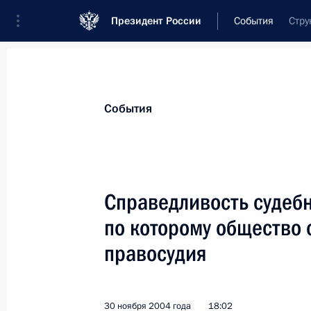
Президент России
События
Стру
Президент
Администрация
Государст
Новости
Стенограммы
Поездки
Те
События
Показа
Справедливость судебн
по которому общество 
Владимир Путин поздравил ученого
водородной энергетики и плазмен
правосудия
«Курчатовский институт», академи
с 75-летним юбилеем
30 ноября 2004 года
18:02
1 декабря 2004 года, 00:00