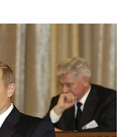
, физика, лауреата
ий СССР, академика РАН
о дня рождения
, специалиста в области
ектора Агентства
кадемика РАН Леопольда