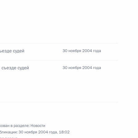
ы состоялся телефонный
деральным канцлером ФРГ
ъезде судей
30 ноября 2004 года
 съезде судей
30 ноября 2004 года
рассмотрение пакет
ршенствовать работу
ован в разделе:
Новости
бликации:
30 ноября 2004 года, 18:02