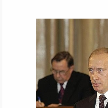
Владимир Путин поздравил ученого
Ленинской и Государственной прем
Виталия Шафранова с 75-летием с
1 декабря 2004 года, 00:00
Владимир Путин поздравил ученого
физико-химических процессов, дир
по управлению имуществом РАН, а
Леонтьева с 70-летием
1 декабря 2004 года, 00:00