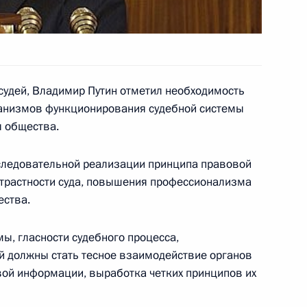
сорско-преподавательский
осударственного университета
 основания
 судей, Владимир Путин отметил необходимость
анизмов функционирования судебной системы
ы общества.
оследовательной реализации принципа правовой
рнатором Тверской области
1
страстности суда, повышения профессионализма
ества.
ы, гласности судебного процесса,
 должны стать тесное взаимодействие органов
вой информации, выработка четких принципов их
– это критерий, по которому
1
осудия