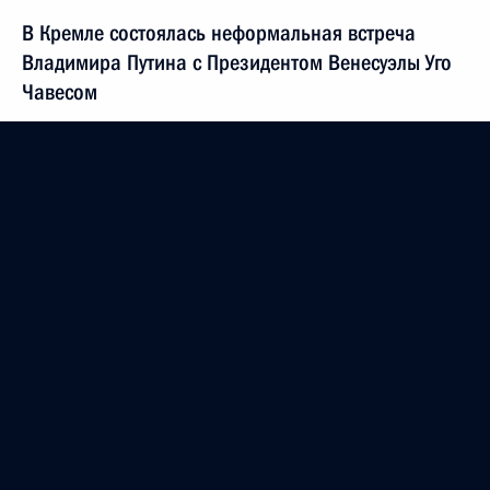
В Кремле состоялась неформальная встреча
Владимира Путина с Президентом Венесуэлы Уго
Чавесом
26 ноября 2004 года, 14:10
По итогам саммита Россия – ЕС принято
совместное сообщение для печати
26 ноября 2004 года, 13:30
Владимир Путин поздравил Союз инвалидов
России с открытием II турнира по футболу среди
инвалидов на Кубок Президента Российской
Федерации
26 ноября 2004 года, 12:30