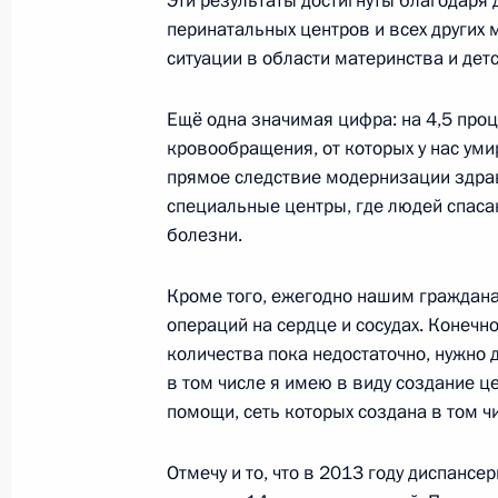
Эти результаты достигнуты благодаря
перинатальных центров и всех других 
Рабочая встреча с Главой Республ
ситуации в области материнства и дет
Орловым
6 мая 2014 года, 12:20
Москва, Кремль
Ещё одна значимая цифра: на 4,5 про
кровообращения, от которых у нас уми
прямое следствие модернизации здра
Поздравление Владимиру Этушу с 
специальные центры, где людей спаса
болезни.
6 мая 2014 года, 09:30
Кроме того, ежегодно нашим граждана
операций на сердце и сосудах. Конечно
5 мая 2014 года, понедельник
количества пока недостаточно, нужно д
в том числе я имею в виду создание 
Опубликованы списки журналистов,
помощи, сеть которых создана в том ч
освещения мероприятий 8 и 9 мая
5 мая 2014 года, 18:45
Отмечу и то, что в 2013 году диспанс