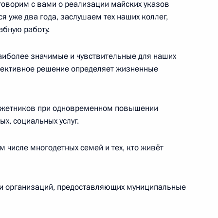
оговорим с вами о реализации майских указов
я уже два года, заслушаем тех наших коллег,
абную работу.
Абхазии, Южной Осетии
случаю 69-й годовщины
аиболее значимые и чувствительные для наших
войне
фективное решение определяет жизненные
юджетников при одновременном повышении
ию материального положения
х, социальных услуг.
 Литве и Эстонии
м числе многодетных семей и тех, кто живёт
 и организаций, предоставляющих муниципальные
 Совета Безопасности