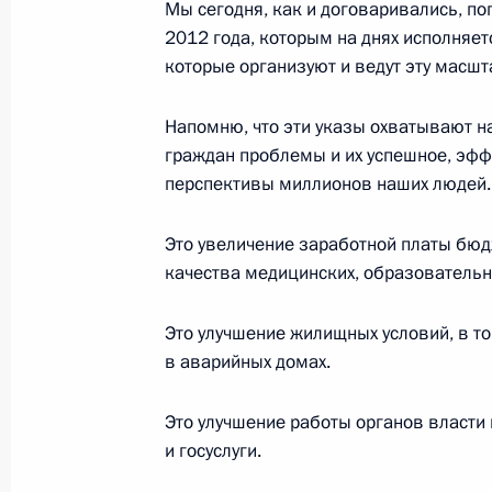
Мы сегодня, как и договаривались, п
2012 года, которым на днях исполняетс
которые организуют и ведут эту масшт
Поздравления лидерам стран СНГ, 
и гражданам Грузии и Украины по 
Напомню, что эти указы охватывают н
Победы в Великой Отечественной 
граждан проблемы и их успешное, эф
8 мая 2014 года, 12:10
перспективы миллионов наших людей.
Это увеличение заработной платы б
Подписан Указ о мерах по улучшен
качества медицинских, образовательны
ветеранов, проживающих в Латвии,
Это улучшение жилищных условий, в то
8 мая 2014 года, 10:30
в аварийных домах.
Это улучшение работы органов власти
Совещание с постоянными членами
и госуслуги.
8 мая 2014 года, 09:00
Москва, Кремль