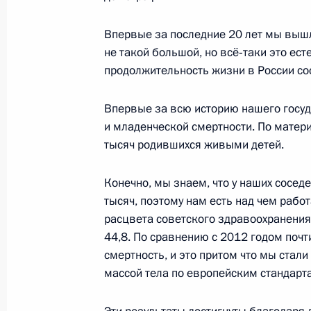
Белоруссии, Киргизии и Таджикист
7 мая 2014 года, 14:15
Впервые за последние 20 лет мы вышл
не такой большой, но всё‑таки это ес
продолжительность жизни в России сост
6 мая 2014 года, вторник
Впервые за всю историю нашего госуд
Владимир Путин встретится в Моск
и младенческой смертности. По матер
действующим председателем ОБСЕ 
тысяч родившихся живыми детей.
6 мая 2014 года, 15:00
Конечно, мы знаем, что у наших сосед
тысяч, поэтому нам есть над чем работ
расцвета советского здравоохранения 
Принята досрочная отставка Главы
44,8. По сравнению с 2012 годом почт
Алексея Орлова
смертность, и это притом что мы стал
6 мая 2014 года, 12:45
массой тела по европейским стандарт