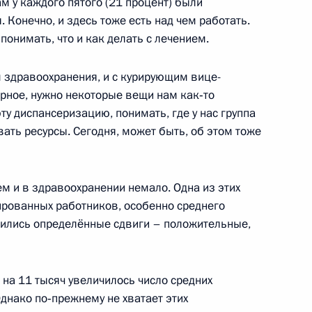
м у каждого пятого (21 процент) были
Конечно, и здесь тоже есть над чем работать.
ении в действие части первой
онимать, что и как делать с лечением.
2 части третьей
м здравоохранения, и с курирующим вице-
ерное, нужно некоторые вещи нам как‑то
ту диспансеризацию, понимать, где у нас группа
вать ресурсы. Сегодня, может быть, об этом тоже
интеграцию систем
 в образовательное
ем и в здравоохранении немало. Одна из этих
рованных работников, особенно среднего
тились определённые сдвиги – положительные,
 на 11 тысяч увеличилось число средних
 противодействие попыткам
днако по‑прежнему не хватает этих
мять в отношении событий