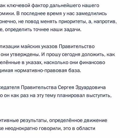
 как ключевой фактор дальнейшего нашего
омики. В последнее время у нас замедлились
онечно, не повод менять приоритеты, а, напротив,
, определить точнее наши задачи.
ия целевых показателей
3
15м
ия
ализации майских указов Правительство
 они утверждены. И прошу сегодня доложить, как
делённые в указах, насколько они финансово
димая нормативно-правовая база.
, действующим председателем
2
седателя Правительства Сергея Эдуардовича
о он как раз на эту тему планировал выступить,
озитивные результаты, определённое движение
же неоднократно говорили, это в области
идентами Армении,