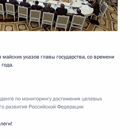
Белоруссии, Киргизии
4
 майских указов главы государства, со времени
 года.
управления обороной
4
денте по мониторингу достижения целевых
го развития Российской Федерации
Могиле Неизвестного Солдата
9
леги!