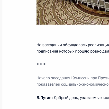
8 мая 2014 года, 17:00
Москва, Кремль
Встреча с президентами Армении, 
и Таджикистана
8 мая 2014 года, 14:45
Москва, Кремль
На заседании обсуждалась реализация
подписания которых прошло ровно два
Посещение Национального центра 
* * *
8 мая 2014 года, 14:00
Москва
Начало заседания Комиссии при Прези
показателей социально-экономическо
Владимир Путин возложил венок к 
В.Путин:
Добрый день, уважаемые кол
8 мая 2014 года, 12:40
Москва