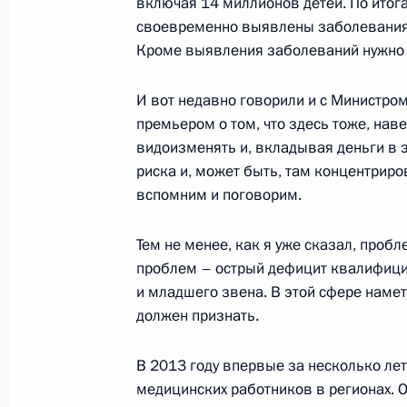
включая 14 миллионов детей. По итога
своевременно выявлены заболевания. 
Внесены изменения в закон о введ
Кроме выявления заболеваний нужно п
Гражданского кодекса и статью 120
Гражданского кодекса
И вот недавно говорили и с Министро
премьером о том, что здесь тоже, нав
5 мая 2014 года, 16:30
видоизменять и, вкладывая деньги в э
риска и, может быть, там концентриро
вспомним и поговорим.
Подписан закон, обеспечивающий 
образования Крыма и Севастополя
Тем не менее, как я уже сказал, пробл
пространство России
проблем – острый дефицит квалифици
и младшего звена. В этой сфере наме
5 мая 2014 года, 16:15
должен признать.
В 2013 году впервые за несколько лет
Подписан закон, направленный на
медицинских работников в регионах. О
посягательств на историческую па