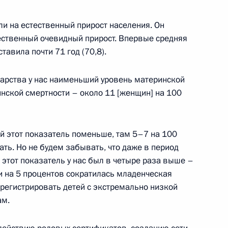
ана
и на естественный прирост населения. Он
тественный очевидный прирост. Впервые средняя
авила почти 71 год (70,8).
арства у нас наименьший уровень материнской
ве с Президентом Швейцарии,
инской смертности – около 11 [женщин] на 100
Дидье Буркхальтером
ей этот показатель поменьше, там 5–7 на 100
ать. Но не будем забывать, что даже в период
этот показатель у нас был в четыре раза выше –
 Республики Калмыкия
и на 5 процентов сократилась младенческая
и регистрировать детей с экстремально низкой
ам.