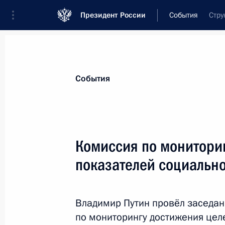
Президент России
События
Стру
Президент
Администрация
Государст
Новости
Стенограммы
Поездки
Те
События
Показа
Комиссия по монитори
показателей социальн
Парад Победы на Красной площад
9 мая 2014 года, 11:00
Москва
Владимир Путин провёл заседан
по мониторингу достижения цел