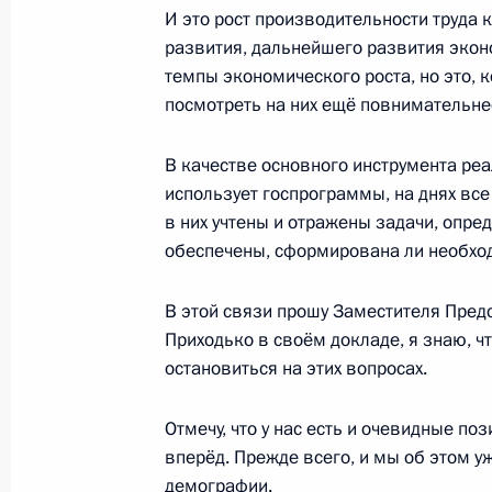
И это рост производительности труда
развития, дальнейшего развития экон
темпы экономического роста, но это, к
7 мая 2014 года, среда
посмотреть на них ещё повнимательнее
Комиссия по мониторингу достижен
социально-экономического развит
В качестве основного инструмента ре
использует госпрограммы, на днях все
7 мая 2014 года, 21:30
Москва, Кремль
в них учтены и отражены задачи, опре
обеспечены, сформирована ли необхо
Встреча с Президентом Швейцарии
В этой связи прошу Заместителя Пред
ОБСЕ Дидье Буркхальтером
Приходько в своём докладе, я знаю, чт
7 мая 2014 года, 16:10
Москва, Кремль
остановиться на этих вопросах.
Отмечу, что у нас есть и очевидные п
вперёд. Прежде всего, и мы об этом у
Владимир Путин встретится с през
демографии.