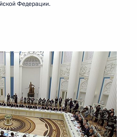
ийской Федерации.
ня Победы
4
3м
Алмазбеком Атамбаевым
2
ержем Саргсяном
2
и Александром Лукашенко
2