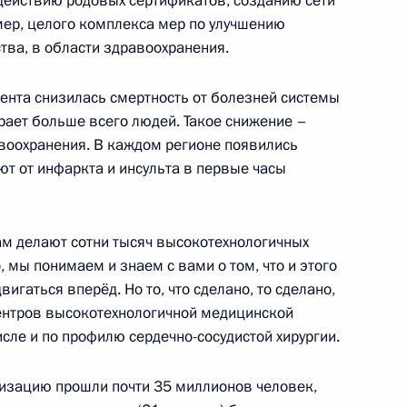
 действию родовых сертификатов, созданию сети
мер, целого комплекса мер по улучшению
ики Калмыкия Алексеем
3
ства, в области здравоохранения.
цента снизилась смертность от болезней системы
рает больше всего людей. Такое снижение –
воохранения. В каждом регионе появились
Днём рождения
ют от инфаркта и инсульта в первые часы
м делают сотни тысяч высокотехнологичных
, мы понимаем и знаем с вами о том, что и этого
вигаться вперёд. Но то, что сделано, то сделано,
центров высокотехнологичной медицинской
 аккредитованных для
исле и по профилю сердечно-сосудистой хирургии.
еризацию прошли почти 35 миллионов человек,