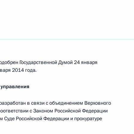
ному катанию
10
ельщика
5
одобрен Государственной Думой 24 января
варя 2014 года.
ого дома
3
 управления
разработан в связи с объединением Верховного
соответствии с Законом Российской Федерации
Вилухиной
ом Суде Российской Федерации и прокуратуре