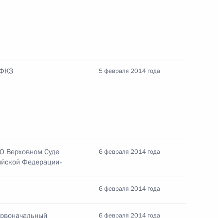
ий Президента в области
ёных за 2013 год
-ФКЗ
5 февраля 2014 года
 в честь гостей Олимпиады
3
7м
«О Верховном Суде
6 февраля 2014 года
ийской Федерации»
ерландов Марком Рютте
3
6 февраля 2014 года
ервоначальный
6 февраля 2014 года