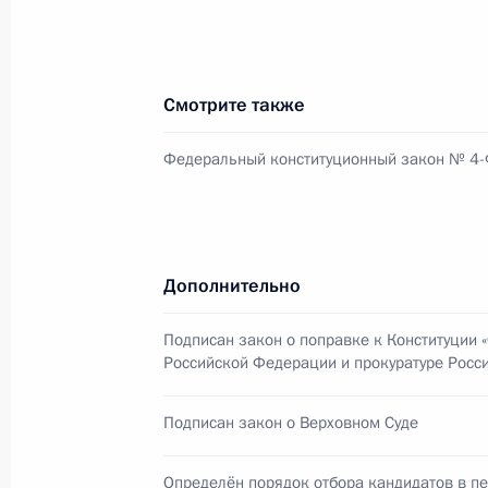
Подписан Указ о присуждении прем
науки и инноваций для молодых уч
Смотрите также
7 февраля 2014 года, 21:30
Федеральный конституционный закон № 4
Приём от имени Президента России
7 февраля 2014 года, 18:00
Сочи
Дополнительно
Подписан закон о поправке к Конституции 
Российской Федерации и прокуратуре Росс
Встреча с Премьер-министром Нид
7 февраля 2014 года, 16:30
Сочи
Подписан закон о Верховном Суде
Определён порядок отбора кандидатов в п