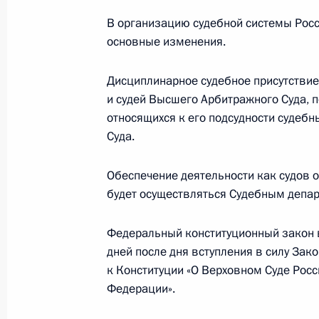
В организацию судебной системы Рос
основные изменения.
Встреча с Премьер-министром Япо
Дисциплинарное судебное присутствие
8 февраля 2014 года, 14:45
Сочи
и судей Высшего Арбитражного Суда, 
относящихся к его подсудности судеб
Суда.
Поздравление Ирине Муравьёвой 
Обеспечение деятельности как судов 
8 февраля 2014 года, 11:30
будет осуществляться Судебным депар
Федеральный конституционный закон в
7 февраля 2014 года, пятница
дней после дня вступления в силу Зак
к Конституции «О Верховном Суде Рос
Открытие XXII зимних Олимпийских
Федерации».
7 февраля 2014 года, 22:50
Сочи