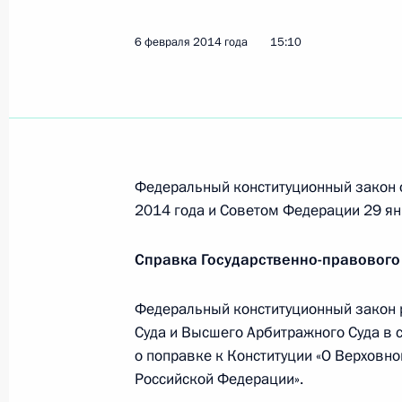
Посещение соревнований по фигур
9 февраля 2014 года, 22:50
Сочи
6 февраля 2014 года
15:10
Посещение Дома российского бол
9 февраля 2014 года, 22:20
Сочи
Федеральный конституционный закон 
2014 года и Советом Федерации 29 ян
Посещение австрийского Тирольск
Справка Государственно-правового
9 февраля 2014 года, 20:30
Сочи
Федеральный конституционный закон 
Суда и Высшего Арбитражного Суда в 
Поздравление биатлонистке Ольге 
о поправке к Конституции «О Верховн
9 февраля 2014 года, 20:15
Российской Федерации».