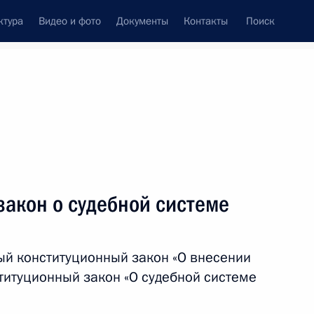
ктура
Видео и фото
Документы
Контакты
Поиск
венный Совет
Совет Безопасности
Комиссии и советы
леграммы
Сведения о Президенте
февраль, 2014
ть следующие материалы
закон о судебной системе
 Демченко
й конституционный закон «О внесении
итуционный закон «О судебной системе