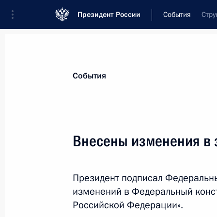
Президент России
События
Стру
Президент
Администрация
Государст
Новости
Стенограммы
Поездки
Те
События
Показа
Внесены изменения в 
Поздравление саночнику Альберту
Президент подписал Федеральны
9 февраля 2014 года, 23:10
изменений в Федеральный конст
Российской Федерации».