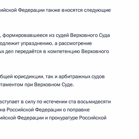
сийской Федерации также вносятся следующие
нии Синдзо Абэ
5
, формировавшееся из судей Верховного Суда
подлежит упразднению, а рассмотрение
ных дел передаётся в компетенцию Верховного
с юбилеем
общей юрисдикции, так и арбитражных судов
таментом при Верховном Суде.
ступает в силу по истечении ста восьмидесяти
она Российской Федерации о поправке
сийской Федерации и прокуратуре Российской
 игр
13