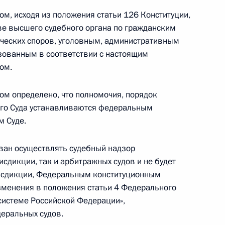
, исходя из положения статьи 126 Конституции,
ве высшего судебного органа по гражданским
 зимней Олимпиады в Сочи
ческих споров, уголовным, административным
зованным в соответствии с настоящим
ом.
м определено, что полномочия, порядок
ого Суда устанавливаются федеральным
м Суде.
никами церемонии открытия
4
зван осуществлять судебный надзор
сдикции, так и арбитражных судов и не будет
рисдикции, Федеральным конституционным
зменения в положения статьи 4 Федерального
 системе Российской Федерации»,
Алмазбеком Атамбаевым
2
еральных судов.