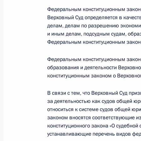
Федеральным конституционным законом
Верховный Суд определяется в качест
Поздравление бронзовому призёру
делам, делам по разрешению экономи
Ольге Граф
и иным делам, подсудным судам, обра
9 февраля 2014 года, 18:10
Федеральным конституционным закон
Федеральным конституционным законо
образования и деятельности Верховн
8 февраля 2014 года, суббота
конституционным законом о Верховно
Встреча с организаторами и участ
Олимпиады
В связи с тем, что Верховный Суд при
за деятельностью как судов общей юри
8 февраля 2014 года, 18:45
Сочи
относиться к системе судов общей ю
законом вносятся соответствующие и
конституционного закона «О судебной
Встреча с Президентом Киргизии 
устанавливающие перечень видов фед
8 февраля 2014 года, 17:15
Сочи