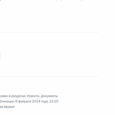
ции Реджепом Тайипом
4
маса Баха в честь гостей
7
5м
етным крейсером «Пётр
3
ован в разделах:
Новости
,
Документы
бликации:
6 февраля 2014 года, 15:10
ая версия