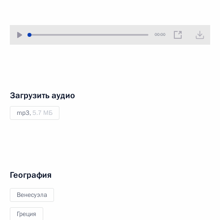
00:00
Загрузить аудио
mp3,
5.7 МБ
География
Венесуэла
Греция