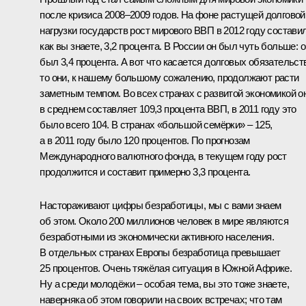
после кризиса 2008–2009 годов. На фоне растущей долговой
нагрузки государств рост мирового ВВП в 2012 году составил
как вы знаете, 3,2 процента. В России он был чуть больше: о
был 3,4 процента. А вот что касается долговых обязательст
то они, к нашему большому сожалению, продолжают расти
заметным темпом. Во всех странах с развитой экономикой о
в среднем составляет 109,3 процента ВВП, в 2011 году это
было всего 104. В странах «большой семёрки» – 125,
а в 2011 году было 120 процентов. По прогнозам
Международного валютного фонда, в текущем году рост
продолжится и составит примерно 3,3 процента.
Настораживают цифры безработицы, мы с вами знаем
об этом. Около 200 миллионов человек в мире являются
безработными из экономически активного населения.
В отдельных странах Европы безработица превышает
25 процентов. Очень тяжёлая ситуация в Южной Африке.
Ну а среди молодёжи – особая тема, вы это тоже знаете,
наверняка об этом говорили на своих встречах; что там