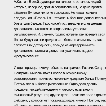
А.Костин
:
В этой аудитории не только не осталось людей,
которые, наверное, против регулирования, но даже против
«Базеля III» тоже никто не возражает. Но наша позиция
следующая. «Базель III» – это очень большое дополнительн
бремя для банков. Просим сейчас, внедрив его, не делать
дополнительных шагов в направлении усиления
регулирования. И, скажем, год посмотреть, как поведут себя
банки, будут ли они кредитовать больше или меньше, как
сложится их доходность, прежде чем предпринимать
дополнительные шаги, допустим, усиливать надзор
и регулирование.
И один пример, почему гибкость, на примере России. Сегодн
Центральный банк имеет более высокую норму
резервирования по инвестиционным кредитам банка. Почем
Потому что они более рискованные. Одно дело даёшь
предприятию действующему, у которого есть залоги,
финансовый результат, другое дело – в чистом поле строитс
фабрика, у которой нет пока ни доходов, ничего. Поэтому на
облагают дополнительными резервированиями, и кредиты