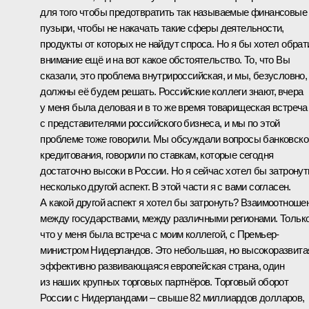
для того чтобы предотвратить так называемые финансовые
пузыри, чтобы не накачать такие сферы деятельности,
продукты от которых не найдут спроса. Но я бы хотел обрат
внимание ещё и на вот какое обстоятельство. То, что Вы
сказали, это проблема внутрироссийская, и мы, безусловно,
должны её будем решать. Российские коллеги знают, вчера
у меня была деловая и в то же время товарищеская встреча
с представителями российского бизнеса, и мы по этой
проблеме тоже говорили. Мы обсуждали вопросы банковско
кредитования, говорили по ставкам, которые сегодня
достаточно высоки в России. Но я сейчас хотел бы затронут
несколько другой аспект. В этой части я с вами согласен.
А какой другой аспект я хотел бы затронуть? Взаимоотноше
между государствами, между различными регионами. Тольк
что у меня была встреча с моим коллегой, с Премьер-
министром Нидерландов. Это небольшая, но высокоразвита
эффективно развивающаяся европейская страна, один
из наших крупных торговых партнёров. Торговый оборот
России с Нидерландами – свыше 82 миллиардов долларов,