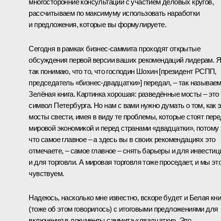
многосторонние консультации с участием деловых кругов,
рассчитываем по максимуму использовать наработки
и предложения, которые вы формулируете.
Сегодня в рамках бизнес-саммита проходят открытые
обсуждения первой версии ваших рекомендаций лидерам. Я
так понимаю, что то, что господин Шохин [президент РСПП,
председатель «бизнес-двадцатки»] передал, – так называе
Зелёная книга. Картинка хорошая: разведённые мосты – это
символ Петербурга. Но нам с вами нужно думать о том, как 
мосты свести, имея в виду те проблемы, которые стоят пере
мировой экономикой и перед странами «двадцатки», потому
что самое главное – а здесь вы в своих рекомендациях это
отмечаете, – самое главное – снять барьеры и для инвестиц
и для торговли. А мировая торговля тоже проседает, и мы эт
чувствуем.
Надеюсь, насколько мне известно, вскоре будет и Белая кни
(тоже об этом говорилось) с итоговыми предложениями для
включения в документы саммита «двадцатки». Это