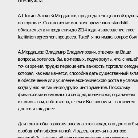
Пожалуйста.
А.Шохин:
Алексей Мордашов, председатель целевой групп
по торговле. Соотношение вот этих временных standstill-
обязательств и продления до 2014 года и завершение trade
facilitation agreement процесса. Такой, я понимаю, вопрос был
А.Мордашов:
Владимир Владимирович, отвечая на Ваши
вопросы, хотелось бы, во‑первых, подчеркнуть, что, с наше
точки зрения, трудно переоценить важность торговли сегодн
которая, как нам кажется, способна дать существенный вкл
в обеспечение или усиление экономического роста в услови
когда у нас не так много других инструментов. Поскольку
финансовые возможности сегодня, конечно же, ограничены
в связи с тем, собственно, о чём и Вы говорили – наличием
долгов и так далее.
Для того чтобы торговля вносила этот вклад, она должна бы
свободной и эффективной. И здесь, отвечая на вопрос,
который Вы задали, об этом предложении, нам кажется