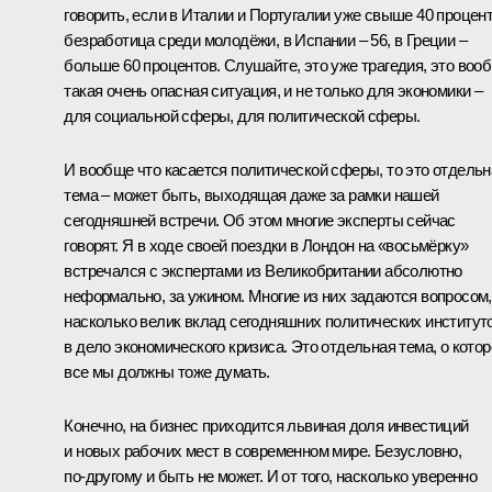
говорить, если в Италии и Португалии уже свыше 40 процен
безработица среди молодёжи, в Испании – 56, в Греции –
больше 60 процентов. Слушайте, это уже трагедия, это воо
такая очень опасная ситуация, и не только для экономики –
для социальной сферы, для политической сферы.
И вообще что касается политической сферы, то это отдельн
тема – может быть, выходящая даже за рамки нашей
сегодняшней встречи. Об этом многие эксперты сейчас
говорят. Я в ходе своей поездки в Лондон на «восьмёрку»
встречался с экспертами из Великобритании абсолютно
неформально, за ужином. Многие из них задаются вопросом,
насколько велик вклад сегодняшних политических институт
в дело экономического кризиса. Это отдельная тема, о котор
все мы должны тоже думать.
Конечно, на бизнес приходится львиная доля инвестиций
и новых рабочих мест в современном мире. Безусловно,
по‑другому и быть не может. И от того, насколько уверенно