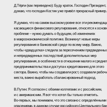
Д.Тёрли
(как переведено)
:
Буду краток. Господин Президент, 
думаю, что господин Костин уже привёл прекрасный пример.
Я думаю, что на самом высоком уровне все эти рекомендаци
касающиеся финансового регулирования, относятся к основ
проблеме – нужно думать о будущем, об изменениях
в макроэкономической политике. Возникнут новые меры
регулирования в банковской среде по всему миру. Важно,
чтобы «двадцатка» следила за пересечением предвиденны
и непредвиденных последствий дополнительных мер
регулирования, в особенности в отношении малого и среднег
предпринимательства и доступа к кредитованию для этого
сектора. Важно, чтобы мы создавали рост, создавали рабоч
места, важно выработать сбалансированный подход.
В.Путин:
Я согласен с обоими коллегами: и с российским,
и с американским. Я вот что хотел бы только отметить.
Во‑первых, мы понимаем, что это связано с определёнными
опасениями, в данном случае российского Центрального бан