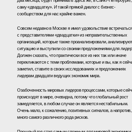
два месяца, будет принимать здесь же, в Санкт-Петербурге,
саму «
двадцатку
». И такой прямой диалог с бизнес-
сообществом для нас крайне важен.
Совсем недавно в Москве я имел удовольствие встречатьс
с представителями «двадцатки» из неправительственных
организаций, которые также проанализировали, анализирую
ситуацию и выступили со своими предложениями для лидер
Должен сказать, что практически все из них так или иначе
перекликаются с теми проблемами, которые и вы, как я сейч
заметил, ставите в своих исследованиях и предложениях
лидерам двадцати ведущих экономик мира.
Озабоченность мировых лидеров процессами, которые сей
происходят в мире, очевидна, потому что глобальный рост
замедляется, в любом случае он является нестабильным.
Очень мало, к сожалению, позитивных сигналов, а напротив,
много самого различного рода рисков.
Прошлый год стал самым сложным для мировой экономики