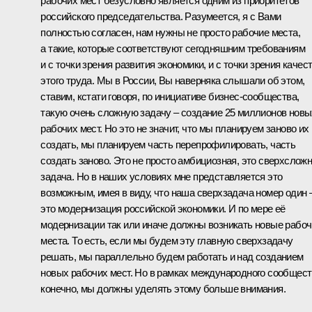
рабочих мест безусловно является одним из приоритетов
российского председательства. Разумеется, я с Вами
полностью согласен, нам нужны не просто рабочие места,
а такие, которые соответствуют сегодняшним требованиям
и с точки зрения развития экономики, и с точки зрения качес
этого труда. Мы в России, Вы наверняка слышали об этом,
ставим, кстати говоря, по инициативе бизнес-сообщества,
такую очень сложную задачу – создание 25 миллионов новы
рабочих мест. Но это не значит, что мы планируем заново их
создать, мы планируем часть перепрофилировать, часть
создать заново. Это не просто амбициозная, это сверхслож
задача. Но в наших условиях мне представляется это
возможным, имея в виду, что наша сверхзадача номер один 
это модернизация российской экономики. И по мере её
модернизации так или иначе должны возникать новые рабо
места. То есть, если мы будем эту главную сверхзадачу
решать, мы параллельно будем работать и над созданием
новых рабочих мест. Но в рамках международного сообщест
конечно, мы должны уделять этому больше внимания.