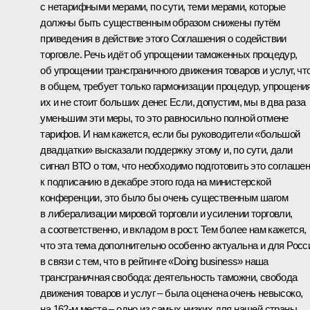
с нетарифными мерами, по сути, теми мерами, которые
должны быть существенным образом снижены путём
приведения в действие этого Соглашения о содействии
торговле. Речь идёт об упрощении таможенных процедур,
об упрощении трансграничного движения товаров и услуг, что
в общем, требует только гармонизации процедур, упрощени
их и не стоит больших денег. Если, допустим, мы в два раза
уменьшим эти меры, то это равносильно полной отмене
тарифов. И нам кажется, если бы руководители «большой
двадцатки» высказали поддержку этому и, по сути, дали
сигнал ВТО о том, что необходимо подготовить это соглаше
к подписанию в декабре этого года на министерской
конференции, это было бы очень существенным шагом
в либерализации мировой торговли и усилении торговли,
а соответственно, и вкладом в рост. Тем более нам кажется,
что эта тема дополнительно особенно актуальна и для Росс
в связи с тем, что в рейтинге «Doing business» наша
трансграничная свобода: деятельность таможни, свобода
движения товаров и услуг – была оценена очень невысоко,
на 162‑м месте – одно из самых низких для нашей страны.