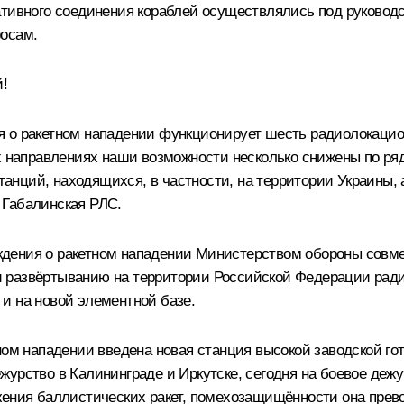
ативного соединения кораблей осуществлялись под руковод
росам.
!
я о ракетном нападении функционирует шесть радиолокаци
ых направлениях наши возможности несколько снижены по ря
ций, находящихся, в частности, на территории Украины, а
 Габалинская РЛС.
ждения о ракетном нападении Министерством обороны совм
 развёртыванию на территории Российской Федерации радио
и на новой элементной базе.
ном нападении введена новая станция высокой заводской гот
журство в Калининграде и Иркутске, сегодня на боевое деж
жения баллистических ракет, помехозащищённости она прев