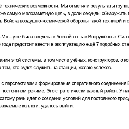
её технические возможности. Мы отметили результаты груп
даже самую малозаметную цель, в доли секунды обнаружить п
ь Войска воздушно-космической обороны такой техникой и о
ж-М» – уже была введена в боевой состав Вооружённых Сил
 года предстоит ввести в эксплуатацию ещё 7 подобных ст
ании этой системы, в том числе учёных, конструкторов, о ко
 тем, кто будет служить на станции, желаю успехов.
н с перспективами формирования оперативного соединения 
 постоянном режиме. Это стратегически важный район. У на
этому речь идёт о создании условий для постоянного прис
важаемые коллеги, удалось выйти.