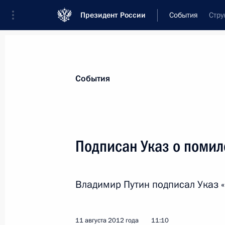
Президент России
События
Стру
Президент
Администрация
Государст
Новости
Стенограммы
Поездки
Те
События
Показа
Подписан Указ о поми
14 августа 2012 года, вторник
Владимир Путин подписал Указ «
Совещание по вопросу о расширен
14 августа 2012 года, 18:00
Московская обл
11 августа 2012 года
11:10