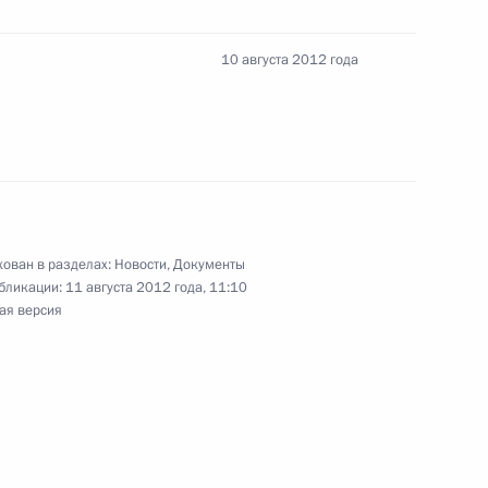
10 августа 2012 года
м ВВС с праздником – 100-
ии
ован в разделах:
Новости
,
Документы
бликации:
11 августа 2012 года, 11:10
ссии по дзюдо
ая версия
11
оздушных сил России
8
6м