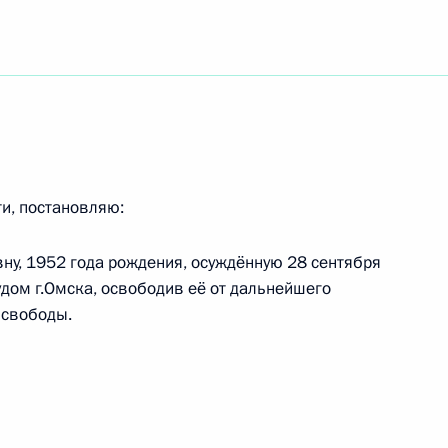
м Сергея Капицы
и, постановляю:
ой области Александром
5
ну, 1952 года рождения, осуждённую 28 сентября
ом г.Омска, освободив её от дальнейшего
 свободы.
 Махмуду Ахмадинежаду