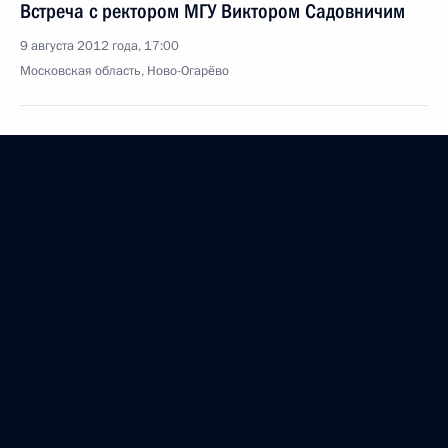
Встреча с ректором МГУ Виктором Садовничим
9 августа 2012 года, 17:00
Московская область, Ново-Огарёво
Встреча с губернатором Костромской области
Сергеем Ситниковым
9 августа 2012 года, 16:30
Московская область, Ново-Огарёво
О представителе Президента в «большой
двадцатке»
9 августа 2012 года, 16:00
Житель Крымска Пётр Остапенко награждён