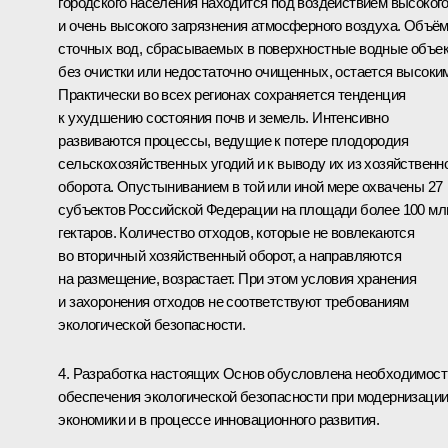
городского населения находится под воздействием высоког
и очень высокого загрязнения атмосферного воздуха. Объё
сточных вод, сбрасываемых в поверхностные водные объе
без очистки или недостаточно очищенных, остается высоки
Практически во всех регионах сохраняется тенденция
к ухудшению состояния почв и земель. Интенсивно
развиваются процессы, ведущие к потере плодородия
сельскохозяйственных угодий и к выводу их из хозяйственн
оборота. Опустыниванием в той или иной мере охвачены 27
субъектов Российской Федерации на площади более 100 мл
гектаров. Количество отходов, которые не вовлекаются
во вторичный хозяйственный оборот, а направляются
на размещение, возрастает. При этом условия хранения
и захоронения отходов не соответствуют требованиям
экологической безопасности.
4. Разработка настоящих Основ обусловлена необходимос
обеспечения экологической безопасности при модернизаци
экономики и в процессе инновационного развития.