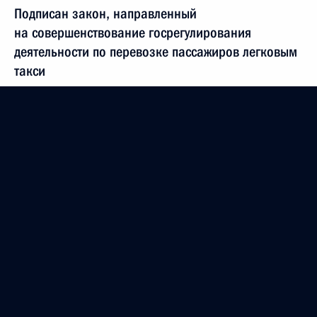
Подписан закон, направленный
на совершенствование госрегулирования
деятельности по перевозке пассажиров легковым
такси
26 апреля 2012 года, 09:00
25 апреля 2012 года, среда
Президент внёс кандидатуру Сергея Ситникова
на пост губернатора Костромской области
25 апреля 2012 года, 18:10
Дмитрий Медведев внёс кандидатуру Алексея
Островского на должность губернатора
Смоленской области