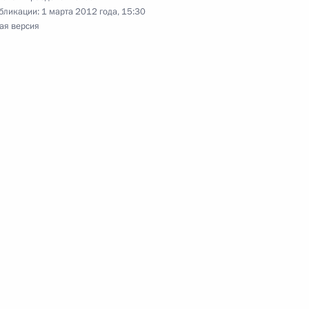
бликации:
1 марта 2012 года, 15:30
ь, Горки
ая версия
ом Главного управления МВД
кой области
ссийско-таджикистанского
ограничным вопросам
венной программы развития