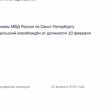
глашения об упрощении
ничных территорий России
нием МВД России по Санкт-Петербургу
дольский освобождён от должности 10 февраля
ссийско-чилийской конвенции
ожения и предотвращении
лковника полиции
10 февраля 2012 года
отокола о внесении