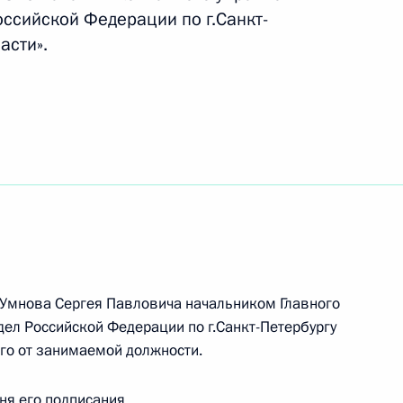
нения, направленные
ссийской Федерации по г.Санкт-
ьбы с незаконным оборотом
асти».
ом Алжира Абдельазизом
 Умнова Сергея Павловича начальником Главного
нения, регулирующие
дел Российской Федерации по г.Санкт-Петербургу
ой спортсменов и спортивного
его от занимаемой должности.
дня его подписания.