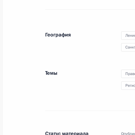
изменений в российско-кипрское с
2 марта 2012 года, 10:20
География
Лени
Обращение к гражданам России
Санк
2 марта 2012 года, 04:00
Темы
Прав
1 марта 2012 года, четверг
Реги
Послание Премьер-министру Ирака
1 марта 2012 года, 17:30
Совещание по вопросам создания 
Статус материала
Опублик