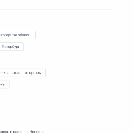
оглашение в налоговой сфере
нградская область
1
3м
т-Петербург
оохранительные органы
оны
 Нури аль-Малики
общественного телевидения
1
2м
ован в разделе:
Новости