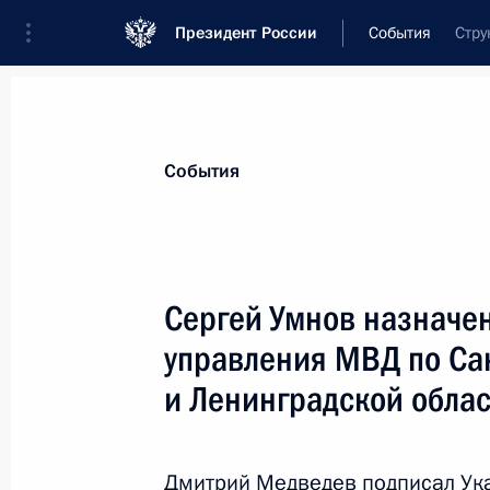
Президент России
События
Стру
Президент
Администрация
Государст
Новости
Стенограммы
Поездки
Те
События
Показа
Сергей Умнов назначен
управления МВД по Са
Внесены изменения в Уголовно-про
и Ленинградской обла
2 марта 2012 года, 15:15
Дмитрий Медведев подписал Ука