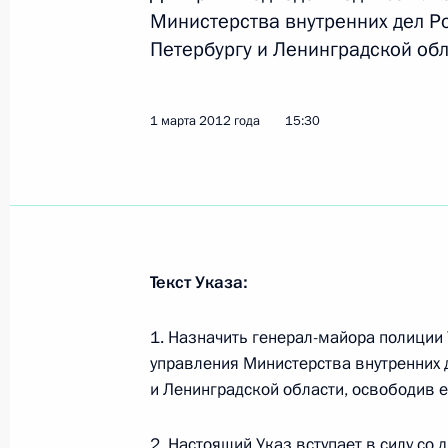
В законодательство внесены изме
Министерства внутренних дел Ро
на повышение эффективности бор
Петербургу и Ленинградской обл
наркотиков
2 марта 2012 года, 15:10
1 марта 2012 года
15:30
Телефонный разговор с Президент
Бутефликой
2 марта 2012 года, 14:40
Текст Указа:
1. Назначить генерал-майора полиции
В законодательство внесены изме
управления Министерства внутренних 
отношения, связанные с подготовк
и Ленинградской области, освободив 
резерва
2 марта 2012 года, 10:40
2. Настоящий Указ вступает в силу со 