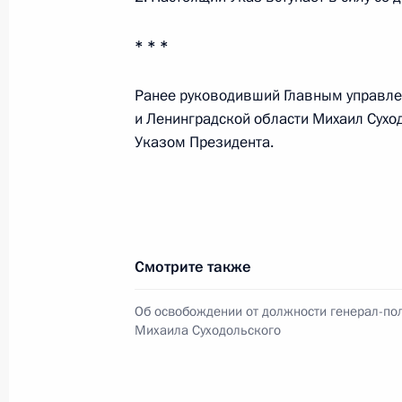
* * *
Подписан закон о ратификации со
взаимных поездок жителей пригра
Ранее руководивший Главным управле
и Латвии
и Ленинградской области Михаил Сухо
Указом Президента.
2 марта 2012 года, 10:35
Подписан закон о ратификации ро
об избежании двойного налогообл
Смотрите также
уклонения от уплаты налогов
2 марта 2012 года, 10:30
Об освобождении от должности генерал-по
Михаила Суходольского
Подписан закон о ратификации пр