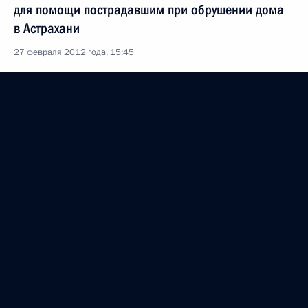
для помощи пострадавшим при обрушении дома
в Астрахани
27 февраля 2012 года, 15:45
Посещение чебоксарской гимназии №5
27 февраля 2012 года, 15:00
Чебоксары
Посещение научно-производственного
предприятия «ЭКРА»
27 февраля 2012 года, 14:30
Чебоксары
26 февраля 2012 года, воскресенье