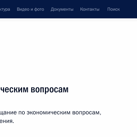
ктура
Видео и фото
Документы
Контакты
Поиск
венный Совет
Совет Безопасности
Комиссии и советы
леграммы
Сведения о Президенте
март, 2012
ть следующие материалы
ическим вопросам
отокола о внесении
оглашение в налоговой сфере
щание по экономическим вопросам,
ения.