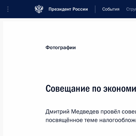
Президент России
События
Стру
Президент
Администрация
Государст
Новости
Стенограммы
Поездки
Те
Фотографии
Показа
Совещание по эконом
Подписан закон о ратификации пр
изменений в российско-кипрское с
Дмитрий Медведев провёл сове
2 марта 2012 года, 10:20
посвящённое теме налогооблож