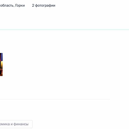
область, Горки
2 фотографии
1
3м
 Нури аль-Малики
общественного телевидения
1
2м
ь, Горки
омика и финансы