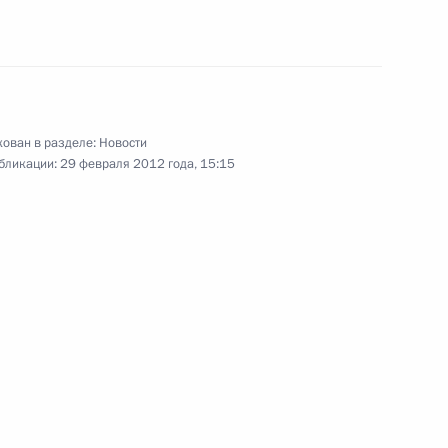
ом Главного управления МВД
кой области
ован в разделе:
Новости
ссийско-таджикистанского
бликации:
29 февраля 2012 года, 15:15
ограничным вопросам
венной программы развития