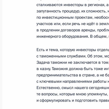
Встреча с победителями и призёр
сталкиваются инвесторы в регионах, а 
Олимпийских игр 2012 года
запутанность процедур, их сложность,
по инвестиционным проектам, необос
25 января 2012 года, 16:30
Москва, Кремль
участков или, если речь не идёт о зем
в продлении договоров аренды, проб
инженерного оборудования. В общем, 
Встреча со студентами факультета 
Есть и тема, которую инвесторы отдел
25 января 2012 года, 15:30
Москва
с таможенными службами. Об этом, мо
Задача таможни не заключается в том
в казну. Таможня должна быть тоже 
24 января 2012 года, вторник
предпринимательства в стране, а не 
с ключевыми направлениями работы к
Президент провёл заседание Коми
Естественно, смысл нашего сегодняшн
и технологическому развитию экон
те вопросы, которые мною упомянуты,
24 января 2012 года, 17:30
Московская обла
и сформулировать и подготовить прав