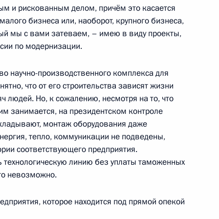
ным и рискованным делом, причём это касается
 малого бизнеса или, наоборот, крупного бизнеса,
рый мы с вами затеваем, – имею в виду проекты,
сии по модернизации.
тво научно-производственного комплекса для
Следственного комитета
1
ятно, что от его строительства зависят жизни
ч людей. Но, к сожалению, несмотря на то, что
сть, Горки
тим занимается, на президентском контроле
докладывают, монтаж оборудования даже
нергия, тепло, коммуникации не подведены,
ории соответствующего предприятия.
 Федеральной таможенной
3
ь технологическую линию без уплаты таможенных
сто невозможно.
сть, Горки
едприятия, которое находится под прямой опекой