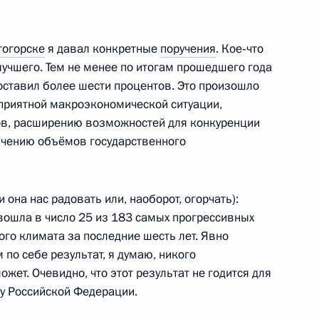
хангельской и Волгоградской
в этих регионов
тогорске
я давал конкретные
поручения
. Кое‑что
лучшего. Тем не менее по итогам прошедшего года
оставил более шести процентов. Это произошло
приятной макроэкономической ситуации,
ов, расширению возможностей для конкуренции
дов
3
7м
личению объёмов государственного
 она нас радовать или, наоборот, огорчать):
вошла в число 25 из 183 самых прогрессивных
 Совета Безопасности
1
ого климата за последние шесть лет. Явно
сть, Горки
 по себе результат, я думаю, никого
жет. Очевидно, что этот результат не годится для
 у Российской Федерации.
снятия блокады Ленинграда