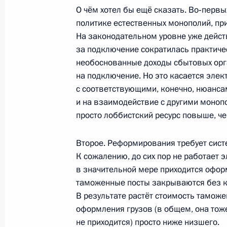
О чём хотел бы ещё сказать. Во‑перв
На российско-абхазской границе п
политике естественных монополий, пр
пешеходный мост
На законодательном уровне уже дейст
за подключение сократилась практичес
24 января 2012 года, 12:30
необоснованные доходы сбытовых орг
на подключение. Но это касается эле
с соответствующими, конечно, нюанс
Поздравление актрисе, народной 
и на взаимодействие с другими монопол
Савельевой
просто лоббистский ресурс повыше, че
24 января 2012 года, 11:45
Второе. Реформирования требует сис
К сожалению, до сих пор не работает
в значительной мере приходится оформ
Указ об отзыве российского воинс
таможенные посты закрываются без к
24 января 2012 года, 10:00
В результате растёт стоимость таможенн
оформления грузов (в общем, она тоже
не приходится) просто ниже низшего.