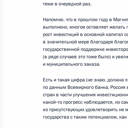
теме в очередной раз.
Президент внесёт в парламенты Ар
областей кандидатуры на посты гла
Напомню, что в прошлом году в
Магни
выполнено, многое оставляет желать 
27 января 2012 года, 20:15
рост инвестиций в основной капитал с
в значительной мере благодаря благо
государственной поддержке инвестор
Встреча с судьями арбитражных су
(в ряде случаев это тоже было) и уве
27 января 2012 года, 15:30
Москва
и муниципального заказа.
Есть и такая цифра (не знаю, должна ли
по данным Всемирного банка, Россия 
Совещание с постоянными членами
стран в части улучшения инвестиционн
27 января 2012 года, 14:00
Московская обла
какой‑то прогресс наблюдается, но сам
из присутствующих удовлетворить не мо
государства с таким потенциалом, как
Поздравление с 68-й годовщиной 