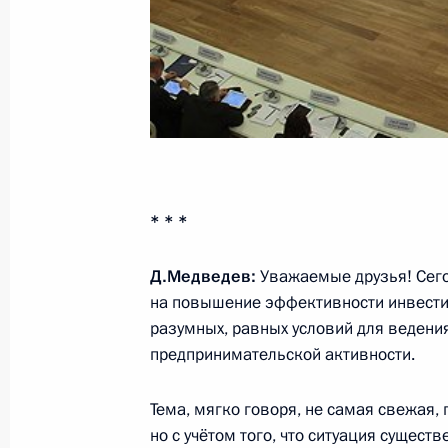
Телефонный разговор с Королём Ио
Хусейном
30 января 2012 года, 18:45
Встреча с сотрудниками органов вн
30 января 2012 года, 17:00
Московская обл
* * *
Д.Медведев:
Уважаемые друзья! Сег
Вручение государственных наград 
на повышение эффективности инвести
внутренних дел
разумных, равных условий для ведени
30 января 2012 года, 15:30
Московская обл
предпринимательской активности.
Тема, мягко говоря, не самая свежая,
но с учётом того, что ситуация сущест
27 января 2012 года, пятница