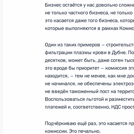
Бизнес остаётся у нас довольно слож
27 января 2012 года, 10:30
не только частного бизнеса, не только
это касается даже того бизнеса, кото
которые выполняются в рамках Комис
26 января 2012 года, четверг
Один из таких примеров – строительс
Рабочая встреча с председателем 
фильтрации плазмы крови в Дубне. Пон
Александром Бастрыкиным
десятков, может быть, даже сотен тыся
26 января 2012 года, 16:00
Московская обла
это вроде бы приоритет – комиссия э
находится, – тем не менее, как мне 
не начинался, не обеспечены электроэ
не введён таможенный пост на террит
Рабочая встреча с руководителем
Воспользоваться льготой и разместит
службы Андреем Бельяниновым
платежей и, соответственно, НДС про
26 января 2012 года, 15:15
Московская обла
Подчёркиваю ещё раз, это касается пр
комиссии. Это печально.