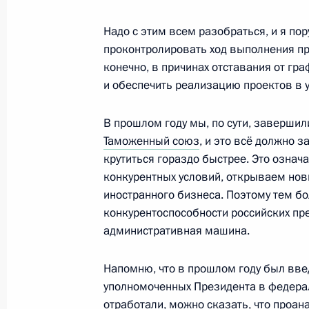
Мурат Зязиков освобождён от долж
Надо с этим всем разобраться, и я по
26 января 2012 года, 12:00
проконтролировать ход выполнения пр
конечно, в причинах отставания от гра
и обеспечить реализацию проектов в 
Поздравление Пратибхе Патил и Ма
Республики
В прошлом году мы, по сути, завершил
Таможенный союз
, и это всё должно 
26 января 2012 года, 10:30
крутиться гораздо быстрее. Это означа
конкурентных условий, открываем новы
иностранного бизнеса. Поэтому тем б
25 января 2012 года, среда
конкурентоспособности российских пре
административная машина.
Встреча с руководством партии «Ед
25 января 2012 года, 17:30
Москва, Кремль
Напомню, что в прошлом году был вве
уполномоченных Президента в федерал
отработали, можно сказать, что проа