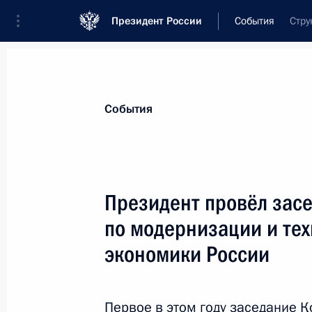
Президент России
События
Стру
Президент
Администрация
Государст
Новости
Стенограммы
Поездки
Те
События
Показа
Президент провёл зас
по модернизации и те
31 января 2012 года, вторник
экономики России
Рабочая встреча с главой МЧС Сер
31 января 2012 года, 15:30
Московская обла
Первое в этом году заседание 