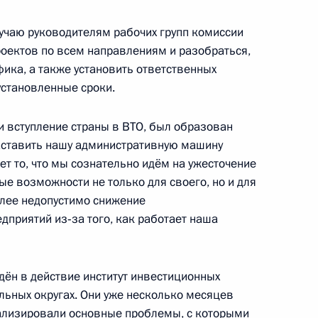
ности советника Президента
ручаю руководителям рабочих групп комиссии
оектов по всем направлениям и разобраться,
фика, а также установить ответственных
установленные сроки.
нмохану Сингху с Днём
и вступление страны в ВТО, был образован
заставить нашу административную машину
ет то, что мы сознательно идём на ужесточение
е возможности не только для своего, но и для
олее недопустимо снижение
дприятий из‑за того, как работает наша
иная Россия»
2
дён в действие институт инвестиционных
ьных округах. Они уже несколько месяцев
нализировали основные проблемы, с которыми