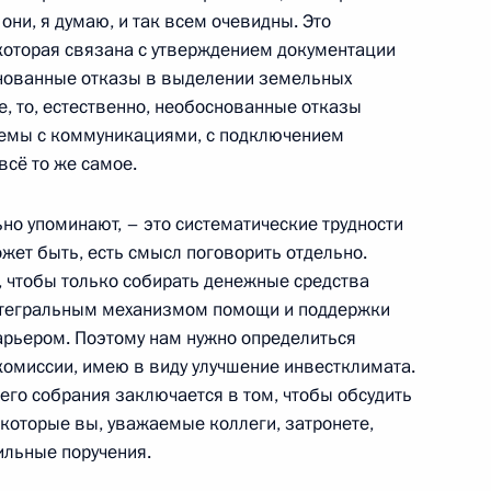
ами Первых зимних юношеских
они, я думаю, и так всем очевидны. Это
4
8м
 которая связана с утверждением документации
нованные отказы в выделении земельных
ле, то, естественно, необоснованные отказы
лемы с коммуникациями, с подключением
всё то же самое.
журналистики МГУ
9
4м
ьно упоминают, – это систематические трудности
жет быть, есть смысл поговорить отдельно.
, чтобы только собирать денежные средства
интегральным механизмом помощи и поддержки
барьером. Поэтому нам нужно определиться
омиссии, имею в виду улучшение инвестклимата.
ссии по модернизации
3
10м
его собрания заключается в том, чтобы обсудить
омики России
 которые вы, уважаемые коллеги, затронете,
сть, Горки
ильные поручения.