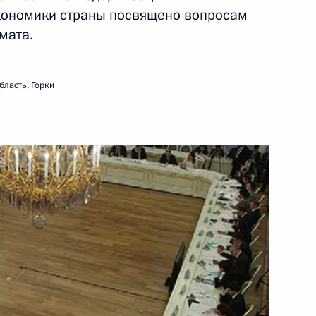
экономики страны посвящено вопросам
мата.
у Игоря Орлова для
рнатора Архангельской
бласть, Горки
у Сергея Боженова для
ы администрации