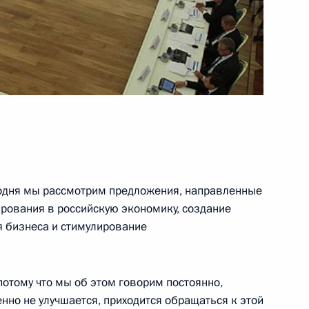
рдании Абдаллой II Бен Аль-
утренних дел
2
асть, Котельники
одня мы рассмотрим предложения, направленные
сотрудникам органов
6
7м
рования в российскую экономику, создание
я бизнеса и стимулирование
асть, Котельники
 потому что мы об этом говорим постоянно,
венно не улучшается, приходится обращаться к этой