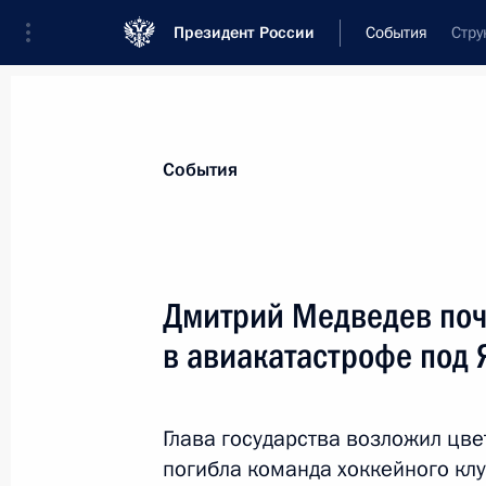
Президент России
События
Стру
Президент
Администрация
Государст
Новости
Стенограммы
Поездки
Те
События
Показа
Дмитрий Медведев поч
в авиакатастрофе под
Утверждён перечень поручений по 
по расследованию причин катастр
в Ярославской области
Глава государства возложил цвет
11 сентября 2011 года, 10:30
погибла команда хоккейного клу