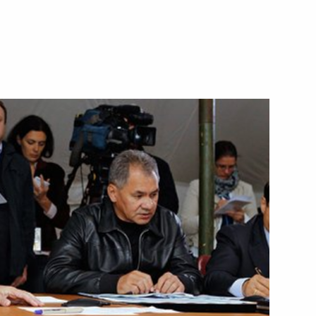
2
8м
ли память хоккеистов
2
уллахом Гюлем
2