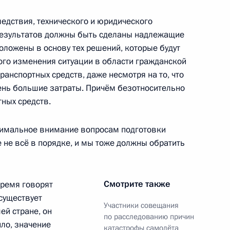
ледствия, технического и юридического
ь
 результатов должны быть сделаны надлежащие
ложены в основу тех решений, которые будут
го изменения ситуации в области гражданской
та в ряде федеральных
анспортных средств, даже несмотря на то, что
ень большие затраты. Причём безотносительно
тных средств.
симальное внимание вопросам подготовки
е не всё в порядке, и мы тоже должны обратить
 Королеву Дании Маргрете II
6
ь
Смотрите также
время говорят
существует
Участники совещания
ей стране, он
инистром Японии Ёсихико
по расследованию причин
ило, значение
катастрофы самолёта