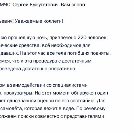
МЧС. Сергей Кужугетович, Вам слово.
евич! Уважаемые коллеги!
итогам рабочей поездки
 всю прошедшую ночь, привлечено 220 человек,
нические средства, всё необходимое для
давших. На этот час все тела погибших подняты,
мся, что и эта процедура с достаточным
роведена достаточно оперативно.
ном взаимодействии со специалистами
ть предыдущие материалы
, прокуратуры. На этот момент обнаружен один
нет однозначной оценки по его состоянию. Для
и самолёта, которая лежит в воде. По речевому
одолжаем поиски совместно с представителями