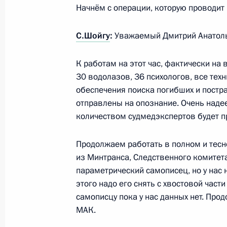
Начнём с операции, которую проводит 
5 сентября 2011 года, 13:00
С.Шойгу
:
Уважаемый Дмитрий Анатоль
Утверждён перечень поручений по 
К работам на этот час, фактически на
30 водолазов, 36 психологов, все тех
в Астраханскую область
обеспечения поиска погибших и постра
5 сентября 2011 года, 10:00
отправлены на опознание. Очень надее
количеством судмедэкспертов будет п
Продолжаем работать в полном и тес
Показа
из Минтранса, Следственного комитета
параметрический самописец, но у нас 
этого надо его снять с хвостовой част
самописцу пока у нас данных нет. Пр
МАК.