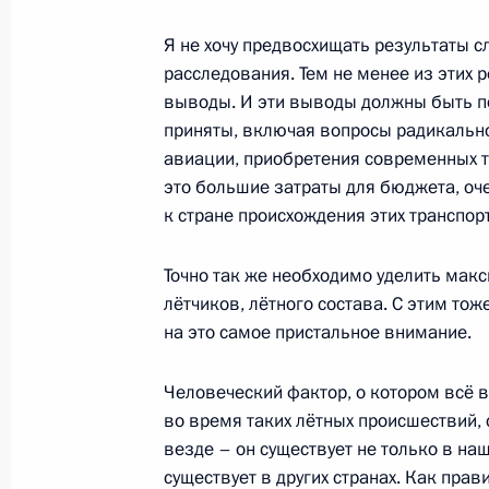
Скрынник
Я не хочу предвосхищать результаты с
6 сентября 2011 года, 17:45
Москва, Кремл
расследования. Тем не менее из этих
выводы. И эти выводы должны быть по
приняты, включая вопросы радикально
О назначении полпредов Президен
авиации, приобретения современных тр
округов
это большие затраты для бюджета, оч
к стране происхождения этих транспор
6 сентября 2011 года, 16:45
Точно так же необходимо уделить мак
лётчиков, лётного состава. С этим тож
Дмитрий Медведев принял в Кремле
на это самое пристальное внимание.
6 сентября 2011 года, 16:30
Москва, Кремл
Человеческий фактор, о котором всё 
во время таких лётных происшествий, 
везде – он существует не только в наш
Телефонный разговор с Премьер-м
существует в других странах. Как прав
Нодой