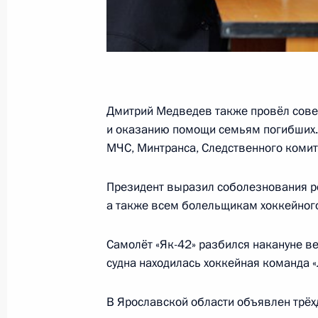
8 сентября 2011 года, 16:30
Ярославль
Дмитрий Медведев выступил на пл
политического форума
Дмитрий Медведев также провёл сове
8 сентября 2011 года, 15:00
Ярославль
и оказанию помощи семьям погибших. 
МЧС, Минтранса, Следственного комит
Встреча с генеральным директор
Президент выразил соболезнования р
а также всем болельщикам хоккейного
8 сентября 2011 года, 13:30
Ярославль
Самолёт «Як-42» разбился накануне в
судна находилась хоккейная команда 
Дмитрий Медведев почтил память 
под Ярославлем
В Ярославской области объявлен трёх
8 сентября 2011 года, 11:30
Туношна