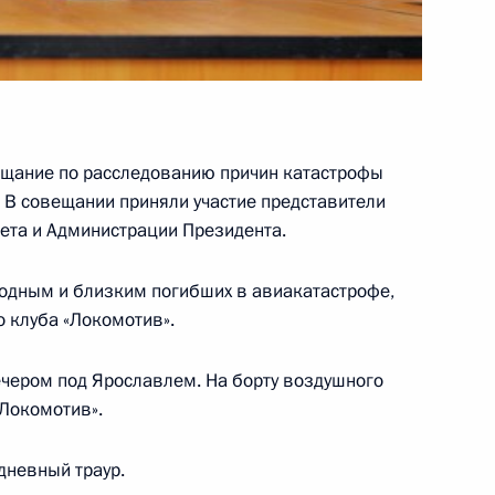
енарном заседании Мирового
5
30м
щание по расследованию причин катастрофы
В совещании приняли участие представители
ета и Администрации Президента.
ом ЮНЕСКО Ириной Боковой
1
одным и близким погибших в авиакатастрофе,
 клуба «Локомотив».
ечером под Ярославлем. На борту воздушного
«Локомотив».
погибших в авиакатастрофе
3
21м
дневный траур.