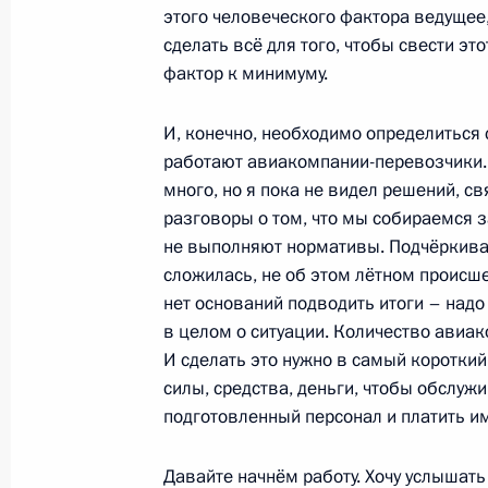
этого человеческого фактора ведущее
6 сентября 2011 года, 14:00
сделать всё для того, чтобы свести эт
фактор к минимуму.
И, конечно, необходимо определиться с
Распоряжение о выделении средств
работают авиакомпании-перевозчики. 
Президента
много, но я пока не видел решений, с
6 сентября 2011 года, 09:30
разговоры о том, что мы собираемся 
не выполняют нормативы. Подчёркиваю,
сложилась, не об этом лётном происшес
5 сентября 2011 года, понедельни
нет оснований подводить итоги – над
в целом о ситуации. Количество авиа
Совещание по вопросам бюджетно
И сделать это нужно в самый короткий
силы, средства, деньги, чтобы обслуж
5 сентября 2011 года, 15:00
Московская обл
подготовленный персонал и платить им
Давайте начнём работу. Хочу услышать
Поздравление артистке цирка, дре