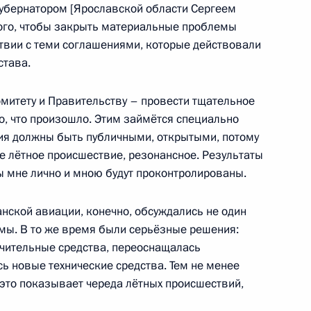
 губернатором [Ярославской области Сергеем
того, чтобы закрыть материальные проблемы
ствии с теми соглашениями, которые действовали
французского Совета
става.
1
асности
омитету и Правительству – провести тщательное
ь
о, что произошло. Этим займётся специально
ия должны быть публичными, открытыми, потому
ое лётное происшествие, резонансное. Результаты
ьным визитом посетит
 мне лично и мною будут проконтролированы.
 Дэвид Кэмерон
нской авиации, конечно, обсуждались не один
емы. В то же время были серьёзные решения:
чительные средства, переоснащалась
ь новые технические средства. Тем не менее
 это показывает череда лётных происшествий,
ского хозяйства Еленой
1