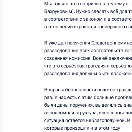
Мы только что говорили на эту тему с
Вахруковым]. Нужно сделать всё для 
в соответствии с законом и в соответ
Встреча с участниками российско-
в отношении игроков и тренерского со
сотрудничества по вопросам безоп
Я уже дал поручения Следственному к
7 сентября 2011 года, 14:30
Москва, Кремл
расследование всех обстоятельств тог
созданная комиссия. Все её заключен
что это серьёзная трагедия и серьёзн
11–12 сентября Москву с официал
расследования должны быть доложены
Премьер-министр Великобритании
Вопросы безопасности полётов гражда
7 сентября 2011 года, 14:00
раз. У нас есть с этим большие пробл
были даны поручения, выделялись зна
аэродромная структура, использовалис
6 сентября 2011 года, вторник
ситуация остаётся неблагополучной. И
которые произошли и в этом году.
Рабочая встреча с Министром сель