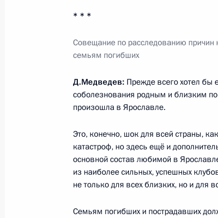
* * *
7 сентября 2011 года, среда
Совещание по расследованию причин 
семьям погибших
Разбился самолёт с хоккеистами я
7 сентября 2011 года, 17:50
Д.Медведев:
Прежде всего хотел бы 
соболезнования родным и близким пог
произошла в Ярославле.
Рабочая встреча с губернатором К
Это, конечно, шок для всей страны, ка
Белых
катастроф, но здесь ещё и дополнител
7 сентября 2011 года, 17:30
Московская обл
основной состав любимой в Ярославле,
из наиболее сильных, успешных клубов
не только для всех близких, но и для 
Открытие датско-российской фотов
Семьям погибших и пострадавших дол
7 сентября 2011 года, 16:00
Москва