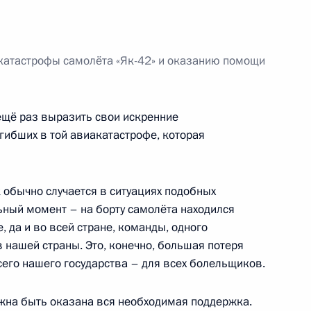
катастрофы самолёта «Як-42» и оказанию помощи
рославского «Локомотива»
1
ещё раз выразить свои искренние
ибших в той авиакатастрофе, которая
ировской области Никитой
1
к обычно случается в ситуациях подобных
ьный момент – на борту самолёта находился
асть, Горки
 да и во всей стране, команды, одного
 нашей страны. Это, конечно, большая потеря
всего нашего государства – для всех болельщиков.
ыставки «Арктика»
4
жна быть оказана вся необходимая поддержка.