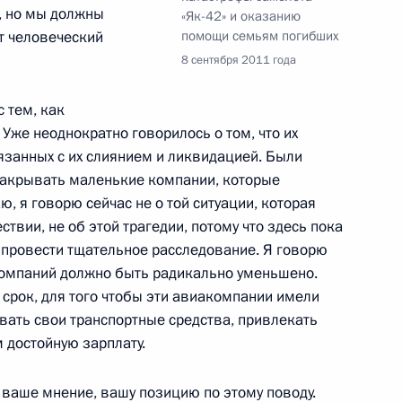
, но мы должны
«Як-42» и оказанию
от человеческий
помощи семьям погибших
8 сентября 2011 года
 тем, как
 из резервного фонда
Уже неоднократно говорилось о том, что их
вязанных с их слиянием и ликвидацией. Были
закрывать маленькие компании, которые
 я говорю сейчас не о той ситуации, которая
твии, не об этой трагедии, потому что здесь пока
к
о провести тщательное расследование. Я говорю
компаний должно быть радикально уменьшено.
й политики
1
 срок, для того чтобы эти авиакомпании имели
ивать свои транспортные средства, привлекать
асть, Горки
 достойную зарплату.
 ваше мнение, вашу позицию по этому поводу.
ссировщице Терезе Дуровой