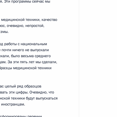
я. Эти программы сейчас мы
, Горки
 медицинской техники, качество
ос, очевидно, непростой,
измы.
йствия экстремизму
5
9м
иод работы с национальным
е почти ничего не выпускали
скали, было весьма среднего
м. За эти пять лет мы сделали,
образцы медицинской техники
 МВД
час целый ряд образцов
ывать эти цифры. Очевидно, что
ской техники будут выпускаться
Д
ь иностранцам.
и сформированы перечни