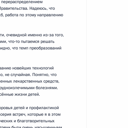
с перераспределением
равительства. Надеюсь, что
жб, работа по этому направлению
равления лидерам
ти, очевидной именно из‑за того,
Африки
ми, что‑то пытаемся решать
видно, что темп преобразований
ванию новейших технологий
Георгию Гречко
, не случайная. Понятно, что
енных лекарственных средств,
 трудноизлечимыми болезнями.
асённые жизни детей.
оровья детей и профилактикой
серия встреч, которые я в этом
том Сирии Башаром Асадом
ческих и благотворительных
встречи были очень насыщенными,