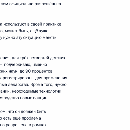
налом официально разрешённых
а используют в своей практике
о, может быть, ещё хуже,
ом Узбекистана Исламом
у нужно эту ситуацию менять
ния, для трёх четвертей детских
 – подчёркиваю, именно
ких наук, до 90 процентов
зарегистрированы для применения
редседателя Правительства –
1
лые лекарства. Кроме того, нужно
дриным
аний, необходимые технологии
изводство новых вакцин.
, Горки
том, что он должен быть
о есть ещё проблема
чно разрешена в рамках
ностранными учёными,
4
16м