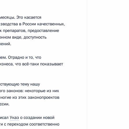
месяцы. Это касается
изводства в России качественных,
х препаратов, предоставление
ладимиром Жириновским
нном виде, доступность
лений.
м. Отрадно и то, что
изнеса, что всё‑таки показывает
нниками детских домов
10
тствующую тему нашу
го законов: некоторые из них
Многие из этих законопроектов
ссии.
аккредитованных
писал
Указ
о создании новой
вросоюз
и с переходом соответственно