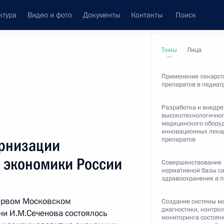
ктура
Видео и фото
Документы
Контакты
Поиск
венный Совет
Совет Безопасности
Комиссии и советы
Темы
Лица
леграммы
Сведения о Президенте
май, 2011
Применение лекарст
препаратов в педиат
Разработка и внедр
высокотехнологично
медицинского обору
ть следующие материалы
инновационных лека
препаратов
ернизации
ю экономики России
А приняли совместное
Совершенствование
нормативной базы с
у конфликту
здравоохранения в 
ервом Московском
Создание системы м
диагностики, контрол
ни И.М.Сеченова состоялось
мониторинга состоян