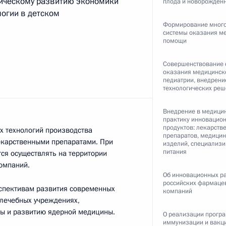
гическому развитию экономики
плода и новорождён
логии в детском
ком Обамой
4
Формирование мног
системы оказания м
помощи
Совершенствование 
оказания медицинск
иколя Саркози
педиатрии, внедрени
3
технологических ре
Внедрение в медици
практику инновацио
продуктов: лекарств
х технологий производства
препаратов, медицин
екарственными препаратами. При
ком Президента
изделий, специализ
питания
ся осуществлять на территории
омпаний.
Об инновационных р
российских фармаце
рспективам развития современных
компаний
 лечебных учреждениях,
ором Федеральной службы
ны и развитию ядерной медицины.
О реализации прогр
нтролю
иммунизации и вакц