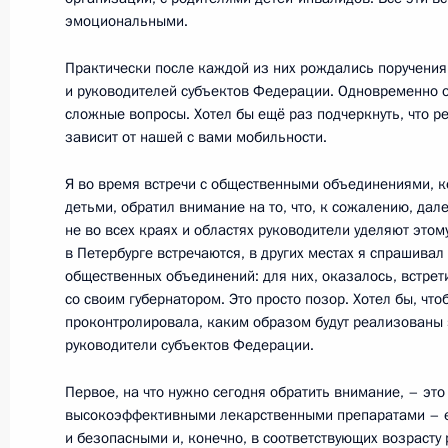
24 мая 2011 года, 19:30
эмоциональными.
Практически после каждой из них рождались поручения
и руководителей субъектов Федерации. Одновременно 
Встреча с Патриархом Московским 
сложные вопросы. Хотел бы ещё раз подчеркнуть, что р
24 мая 2011 года, 17:30
Москва
зависит от нашей с вами мобильности.
Я во время встречи с общественными объединениями, 
детьми, обратил внимание на то, что, к сожалению, дал
Заседание Комиссии по модерниза
не во всех краях и областях руководители уделяют этом
развитию экономики России
в Петербурге встречаются, в других местах я спрашива
общественных объединений: для них, оказалось, встрет
24 мая 2011 года, 14:30
Москва
со своим губернатором. Это просто позор. Хотел бы, ч
проконтролировала, каким образом будут реализованы 
руководители субъектов Федерации.
Создана Федеральная служба по и
Первое, на что нужно сегодня обратить внимание, – это
собственности
высокоэффективными лекарственными препаратами – е
и безопасными и, конечно, в соответствующих возрасту
24 мая 2011 года, 14:00