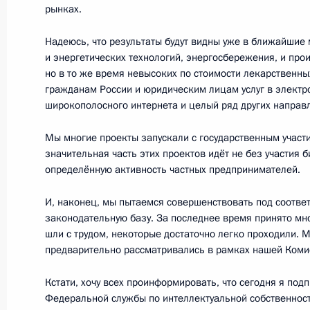
рынках.
25 мая 2011 года, 16:30
Надеюсь, что результаты будут видны уже в ближайшие 
и энергетических технологий, энергосбережения, и про
но в то же время невысоких по стоимости лекарственны
Встреча с председателем ЛДПР В
гражданам России и юридическим лицам услуг в электро
широкополосного интернета и целый ряд других направ
25 мая 2011 года, 16:00
Москва, Кремль
Мы многие проекты запускали с государственным участие
значительная часть этих проектов идёт не без участия б
Встреча с выпускниками – воспита
определённую активность частных предпринимателей.
и школ-интернатов
И, наконец, мы пытаемся совершенствовать под соотве
25 мая 2011 года, 15:00
Москва, Кремль
законодательную базу. За последнее время принято мно
шли с трудом, некоторые достаточно легко проходили. 
предварительно рассматривались в рамках нашей Коми
Опубликован список журналистов, 
Кстати, хочу всех проинформировать, что сегодня я под
на освещение саммита Россия – Е
Федеральной службы по интеллектуальной собственност