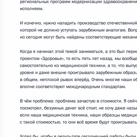
региональных программ модернизации здравоохранени
работающими в России
исполняем.
23 мая 2011 года, 16:30
Московская область
И конечно, нужно наладить производство отечественной
которой не должно уступать зарубежным аналогам. Вопр
но сегодня могут быть найдены соответствующие механ
Совещание по вопросам противоде
Когда я начинал этой темой заниматься, а это был пер
23 мая 2011 года, 14:30
Москва
проектом «Здоровье», то есть пять лет назад, мы вообщ
самостоятельно из медицинской техники, а то, что выпу
уровня и даже внешне проигрывало зарубежным образца
в общем, неплохой рывок вперёд. Очень многие наши 
Указ об общественных советах при
вполне соответствуют международным стандартам.
23 мая 2011 года, 14:00
В чём проблема: проблема зачастую в стоимости. Я сей
посмотрел, безумных денег всё стоит, не хочу даже наз
если наша медицинская техника, наши образцы медицин
Кадровые изменения в системе МВ
с такой стоимостью, то они всё время будут проигрыват
23 мая 2011 года, 10:00
Хотел бы, чтобы в результате сегодняшней работы был