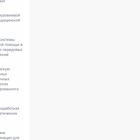
ных
оуровневой
едицинской
системы
ой помощи в
е передовых
шений
нскую
нных
енных
ских
ированного
азработках
втических
амм
инации для