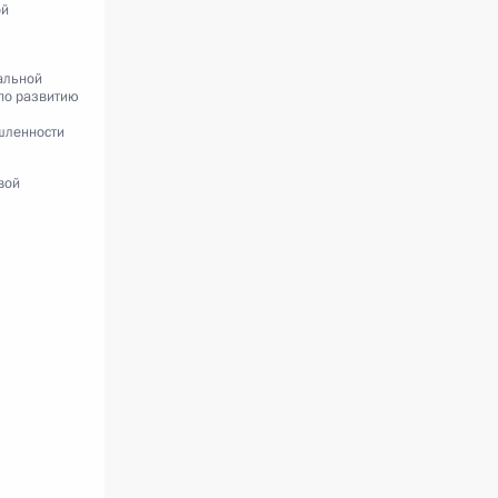
ой
альной
по развитию
шленности
вой