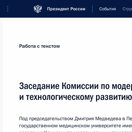
Президент России
События
Стру
Президент
Администрация
Государст
Новости
Стенограммы
Поездки
Те
Работа с текстом
Показа
Заседание Комиссии по мод
и технологическому развити
Президенты России, Франции и СШ
заявление по нагорно-карабахском
26 мая 2011 года, 16:30
Франция, Довиль
Под председательством Дмитрия Медведева в П
государственном медицинском университете име