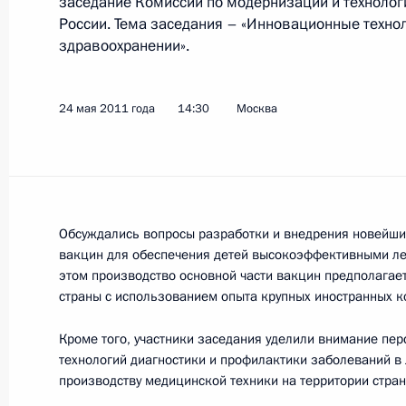
заседание Комиссии по модернизации и техноло
России. Тема заседания – «Инновационные техно
Встреча с Президентом США Бара
здравоохранении».
26 мая 2011 года, 16:00
Франция, Довиль
24 мая 2011 года
14:30
Москва
Встреча с Президентом Франции Н
26 мая 2011 года, 14:50
Франция, Довиль
Обсуждались вопросы разработки и внедрения новейши
вакцин для обеспечения детей высокоэффективными л
Сергей Григоров назначен советни
этом производство основной части вакцин предполагает
26 мая 2011 года, 12:10
страны с использованием опыта крупных иностранных к
Кроме того, участники заседания уделили внимание пе
технологий диагностики и профилактики заболеваний в
Владимир Селин назначен директ
производству медицинской техники на территории стра
по техническому и экспортному ко