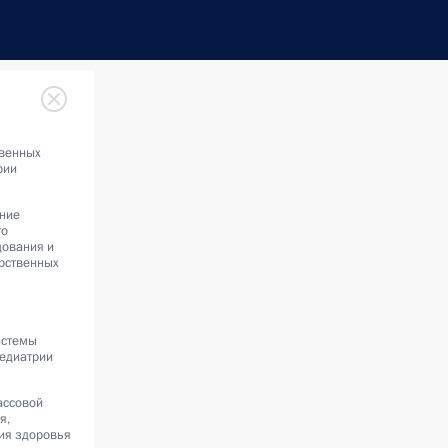
венных
рии
ение
го
дования и
рственных
истемы
педиатрии
ассовой
я,
ия здоровья