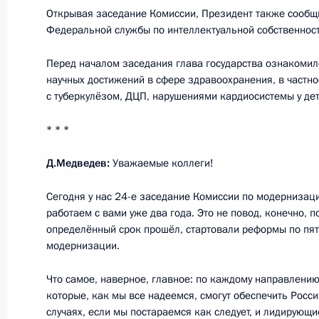
Открывая заседание Комиссии, Президент также сообщ
26 мая 2011 года, 12:10
Федеральной службы по интеллектуальной собственност
Перед началом заседания глава государства ознакомил
научных достижений в сфере здравоохранения, в частно
Саммит «Группы восьми»
с туберкулёзом, ДЦП, нарушениями кардиосистемы у дет
26 мая 2011 года, 11:40
Франция, Довиль
* * *
Д.Медведев:
Уважаемые коллеги!
25 мая 2011 года, среда
Сегодня у нас 24-е заседание Комиссии по модернизации
Совещание с постоянными членами
работаем с вами уже два года. Это не повод, конечно, п
25 мая 2011 года, 16:45
Московская область
определённый срок прошёл, стартовали реформы по пя
модернизации.
Что самое, наверное, главное: по каждому направлению
Указ о создании Фонда поддержки
которые, как мы все надеемся, смогут обеспечить Росси
соотечественников, проживающих 
случаях, если мы постараемся как следует, и лидирующ