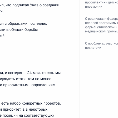
профилактики детск
ил, что подписал
Указ
о создании
пневмонии
и.
О реализации федер
целевой программы 
ся с образцами последних
фармацевтической и
сти в области борьбы
1
медицинской промы
ей.
О проблемах участко
педиатрии
, и сегодня – 24 мая, то есть мы
 Совета Безопасности
1
одводить итоги, тем не менее
, Горки
ти приоритетным направлениям
 есть набор конкретных проектов,
 и защиты прав
и приоритет, а в некоторых
за рубежом
ие позиции на соответствующих