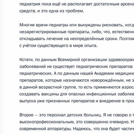
педиатрия пока ещё не располагает достаточным арсе
средств, и это одна из проблем.
23 мая 2011 года, понедельник
Многие врачи-педиатры или вынуждены рисковать, когд
незарегистрированные препараты, либо, что, естественн
Телефонный разговор с Президент
откладывать лечение на неопределённые сроки. Поэтом
с учётом существующего в мире опыта.
Каримовым
23 мая 2011 года, 19:30
Кстати, по данным Всемирной организации здравоохране
заболеваний не существует педиатрических препаратов
педиатрических. А по данным нашей Академии медицинс
препаратов, которые назначаются новорождённым, не 
Рабочая встреча с Заместителем П
в данной возрастной группе, то есть применяются взрос
Министром финансов Алексеем Ку
создавать вакцины для опасных инфекционных заболев
выпуска уже признанных препаратов и внедрение в про
23 мая 2011 года, 18:00
Московская область
Второе – это персонал детских больниц. Я не говорю о 
высокопрофессиональным, это совершенно очевидно. Н
современной аппаратуры. Надеюсь, что она будет части
Дмитрий Медведев встретился с и