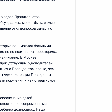
 в адрес Правительства
обсуждались, может быть, самые
и всея Руси Кириллом
2
ешение этих вопросов зачастую
которые занимаются больными
еко не во всех наших территориях,
ции и технологическому
6
10м
у внимание. В Москве,
л присутствующих руководителей
иться с Президентом проще, чем
тобы Администрация Президента
эти поручения и как отреагируют
нтеллектуальной
 обеспечение детей
стественно, современными
 ребёнка дозировках. Наша