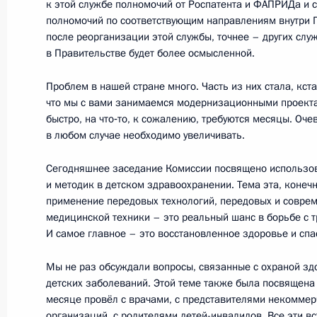
к этой службе полномочий от Роспатента и ФАПРИДа и 
25 мая 2011 года, 14:55
полномочий по соответствующим направлениям внутри П
после реорганизации этой службы, точнее – других слу
в Правительстве будет более осмысленной.
Дмитрий Медведев направил позд
Проблем в нашей стране много. Часть из них стала, кста
африканских стран по случаю Дня 
что мы с вами занимаемся модернизационными проекта
25 мая 2011 года, 12:10
быстро, на что‑то, к сожалению, требуются месяцы. Оче
в любом случае необходимо увеличивать.
Сегодняшнее заседание Комиссии посвящено использо
Поздравление лётчику-космонавту 
и методик в детском здравоохранении. Тема эта, конечно
применение передовых технологий, передовых и соврем
25 мая 2011 года, 12:00
медицинской техники – это реальный шанс в борьбе с
И самое главное – это восстановленное здоровье и сп
Мы не раз обсуждали вопросы, связанные с охраной зд
24 мая 2011 года, вторник
детских заболеваний. Этой теме также была посвящена 
Телефонный разговор с Президен
месяце провёл с врачами, с представителями некоммер
организаций, с родителями детей-инвалидов. Все эти 