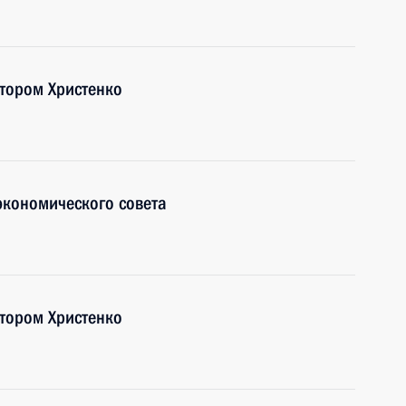
ктором Христенко
экономического совета
ктором Христенко