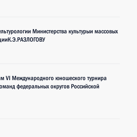
культурологии Министерства культурыи массовых
цииК.Э.РАЗЛОГОВУ
ям VI Международного юношеского турнира
команд федеральных округов Российской