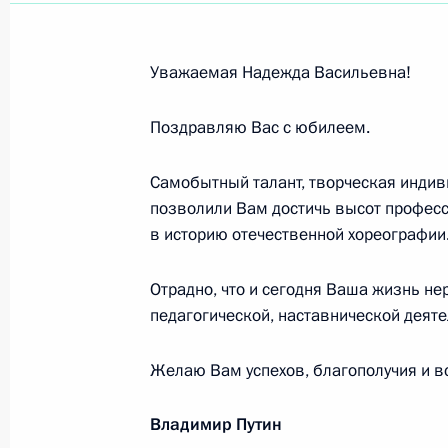
Заслуженному деятелю искусств, ч
21 мая 2006 года, 00:00
Уважаемая Надежда Васильевна!
Поздравляю Вас с юбилеем.
Академику РАН Н.П.ЮШКИНУ
20 мая 2006 года, 00:00
Самобытный талант, творческая индив
позволили Вам достичь высот професс
в историю отечественной хореографии
В.Г.АГАФОННИКОВУ
Отрадно, что и сегодня Ваша жизнь не
19 мая 2006 года, 00:00
педагогической, наставнической деят
Желаю Вам успехов, благополучия и вс
Участникам и гостям Пятых молоде
19 мая 2006 года, 00:00
Владимир Путин