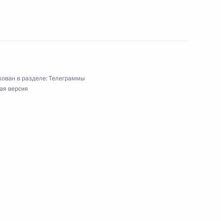
х мероприятий, посвященных 15-летию
ественной организации инвалидов войны
ован в разделе:
Телеграммы
ая версия