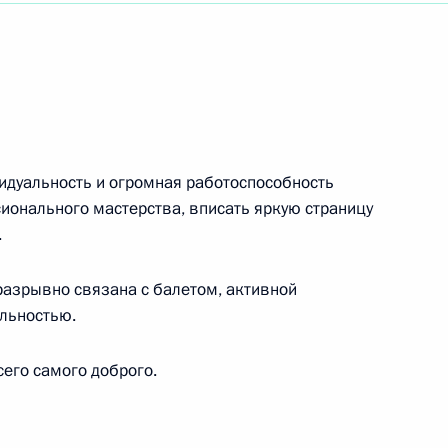
лену Союза кинематографистов Н.Н.ДОСТАЛЮ
идуальность и огромная работоспособность
ионального мастерства, вписать яркую страницу
.
разрывно связана с балетом, активной
ельностью.
его самого доброго.
жных Дельфийских игр России «Вместе лучше!»