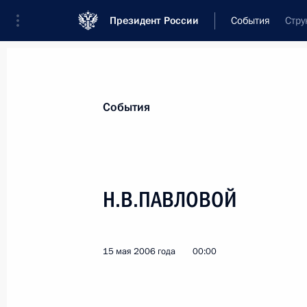
Президент России
События
Стру
Президент
Администрация
Государст
Новости
Стенограммы
Поездки
Те
События
Показа
Н.В.ПАВЛОВОЙ
Г.Г.НАТАНСОНУ
23 мая 2006 года, 00:00
15 мая 2006 года
00:00