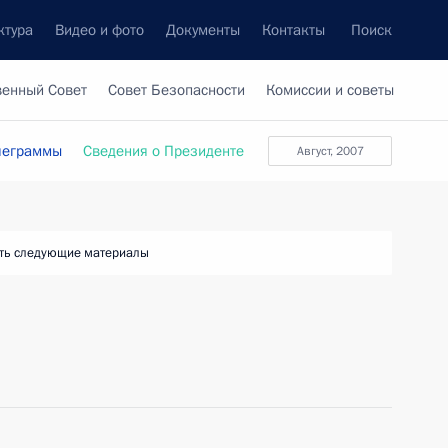
ктура
Видео и фото
Документы
Контакты
Поиск
венный Совет
Совет Безопасности
Комиссии и советы
леграммы
Сведения о Президенте
август, 2007
ть следующие материалы