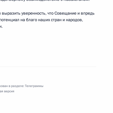
ы выразить уверенность, что Совещание и впредь
отенциал на благо наших стран и народов,
и.
ям I Всемирного рекламного форума
ован в разделе:
Телеграммы
ая версия
спублики