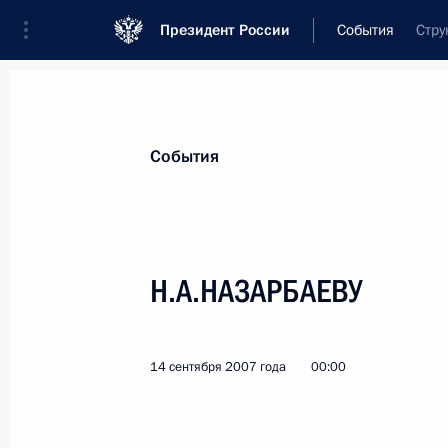
Президент России
События
Стру
Президент
Администрация
Государст
Новости
Стенограммы
Поездки
Те
События
Показа
Н.А.НАЗАРБАЕВУ
А.Б.ПОКРОВСКОЙ
18 сентября 2007 года, 00:00
14 сентября 2007 года
00:00