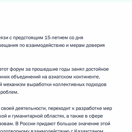
м Открытого фестиваля кино стран СНГ, Латвии,
язи с предстоящим 15-летием со дня
вещания по взаимодействию и мерам доверия
ународного фестиваля военных оркестров
этот форум за прошедшие годы занял достойное
нних объединений на азиатском континенте,
й механизм выработки коллективных подходов
проблем.
своей деятельности, переходит к разработке мер
ой и гуманитарной областях, а также в сфере
овам. В России придают большое значение этой
го фестиваля морских вузов «Молодые
плодотворному взаимодействию с Казахстаном.