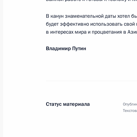
капитаны Мирового океана»
В канун знаменательной даты хотел б
12 сентября 2007 года, 00:00
будет эффективно использовать свой п
в интересах мира и процветания в Ази
Организаторам, участникам и гост
Владимир Путин
10 сентября 2007 года, 00:00
М.М.ЗЯЗИКОВУ
10 сентября 2007 года, 00:00
Статус материала
Опублик
Текстов
Жителям Кабардино-Балкарской Ре
8 сентября 2007 года, 00:00