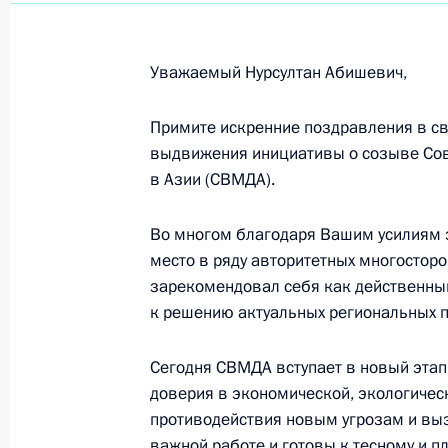
Участникам, организаторам и гостя
Литвы и Эстонии «Киношок-2007»
16 сентября 2007 года, 00:00
Уважаемый Нурсултан Абишевич,
Примите искренние поздравления в св
выдвижения инициативы о созыве Со
Участникам и гостям первого Межд
в Азии (СВМДА).
«Кремлевская зоря»
14 сентября 2007 года, 00:00
Во многом благодаря Вашим усилиям 
место в ряду авторитетных многосторо
зарекомендовал себя как действенны
Н.А.НАЗАРБАЕВУ
к решению актуальных региональных 
14 сентября 2007 года, 00:00
Сегодня СВМДА вступает в новый этап 
доверия в экономической, экологическ
противодействия новым угрозам и выз
Участникам и гостям Международно
важной работе и готовы к тесному и 