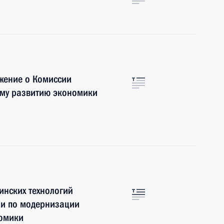
жение о Комиссии
ому развитию экономики
инских технологий
ии по модернизации
номики