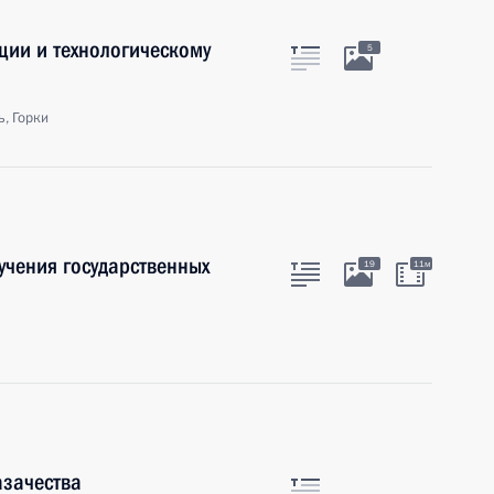
ции и технологическому
5
, Горки
учения государственных
19
11м
азачества