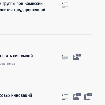
й группы при Комиссии
звития государственной
 стать системной
5
сть, Истра
нсовых инноваций
3
7м