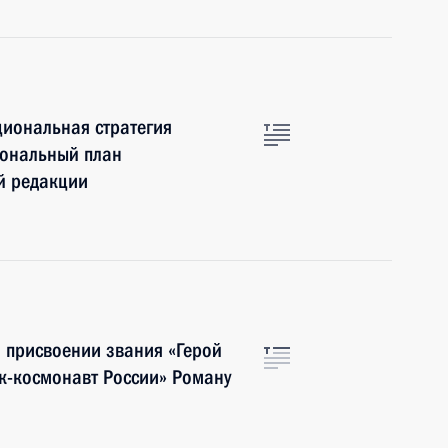
циональная стратегия
иональный план
й редакции
 присвоении звания «Герой
ик-космонавт России» Роману