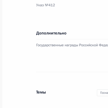
13 мая 2010 года, четверг
Указ №412
Заседание Комиссии по модерниза
развитию экономики России
13 мая 2010 года, 17:00
Московская область
Дополнительно
Государственные награды Российской Фед
6 мая 2010 года, четверг
В Кремле состоялась церемония вр
наград
6 мая 2010 года, 14:00
Москва, Кремль
Темы
Госн
2 мая 2010 года, воскресенье
Изменён состав Совета по делам к