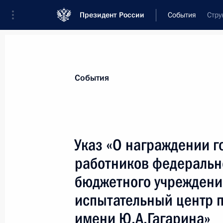
Президент России
События
Стру
Президент
Администрация
Государст
Новости
Сведения о комиссиях и совет
События
Отдельная комиссия или совет
Все комиссии и советы
Указ «О награждении 
работников федеральн
бюджетного учреждени
испытательный центр 
имени Ю.А.Гагарина»
Показа