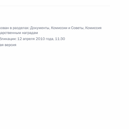
ован в разделах:
Документы
,
Комиссии и Советы
,
Комиссия
дарственным наградам
бликации:
12 апреля 2010 года, 11:30
жение о Комиссии
ая версия
ому развитию экономики
инских технологий
ии по модернизации
номики