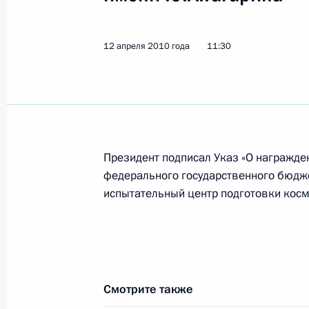
24 мая 2010 года, понедельник
12 апреля 2010 года
11:30
Внесены изменения в состав Комис
реформирования и развития госуд
24 мая 2010 года, 18:00
Президент подписал Указ «О награжд
19 мая 2010 года, среда
федерального государственного бюдж
испытательный центр подготовки косм
Коррупция на Кавказе угрожает без
фактом пособничества сепаратист
19 мая 2010 года, 14:30
Москва, Кремль
Смотрите также