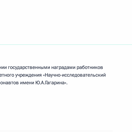
сии по вопросам
арственной службы
ении государственными наградами работников
етного учреждения «Научно-исследовательский
онавтов имени Ю.А.Гагарина».
опасности страны и является
5
ам