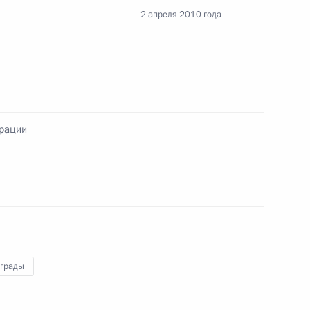
2 апреля 2010 года
ции и технологическому
5
, Горки
ерации
учения государственных
19
11м
аграды
азачества