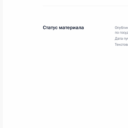
2 мая 2010 года, 10:10
Статус материала
Опублик
1 мая 2010 года, суббота
по госу
Дата пу
Указ о внесении изменений в Поло
Текстов
по модернизации и технологическ
России
1 мая 2010 года, 17:55
29 апреля 2010 года, четверг
Проблема развития ядерных медиц
обсуждалась на заседании Комисс
и технологическому развитию эко