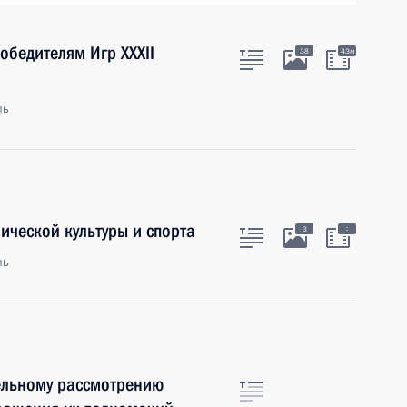
обедителям Игр XXXII
38
43м
ль
ической культуры и спорта
:
3
ль
ельному рассмотрению