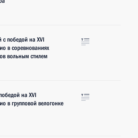
ра
с победой на XVI
кио в соревнованиях
ров вольным стилем
победой на XVI
ио в групповой велогонке