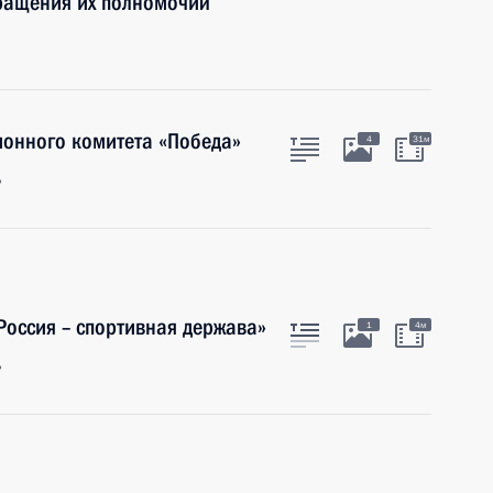
кращения их полномочий
ионного комитета «Победа»
4
31м
ь
оссия – спортивная держава»
1
4м
ь