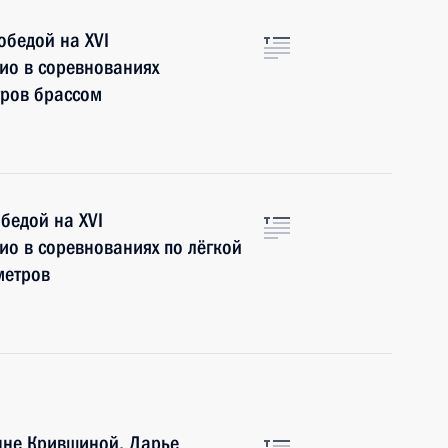
обедой на XVI
кио в соревнованиях
тров брассом
бедой на XVI
ио в соревнованиях по лёгкой
метров
нне Крившиной, Дарье