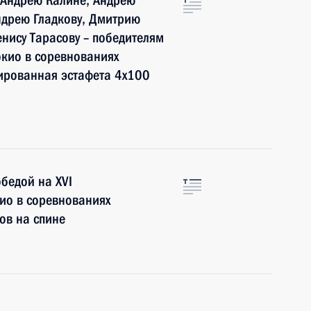
 Андрею Калине, Андрею
Андрею Гладкову, Дмитрию
енису Тарасову – победителям
окио в соревнованиях
ированная эстафета 4x100
бедой на XVI
кио в соревнованиях
ов на спине