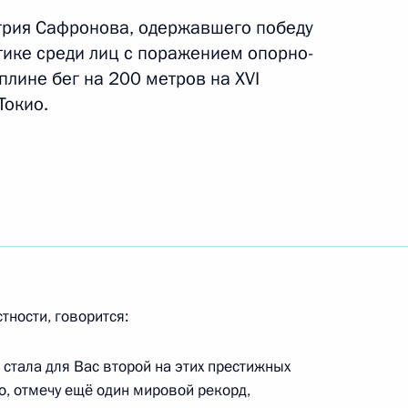
трия Сафронова, одержавшего победу
тике среди лиц с поражением опорно-
обедителям Игр XXXII
38
43м
плине бег на 200 метров на XVI
Токио.
ль
ической культуры и спорта
:
3
ль
тности, говорится:
 стала для Вас второй на этих престижных
ельному рассмотрению
о, отмечу ещё один мировой рекорд,