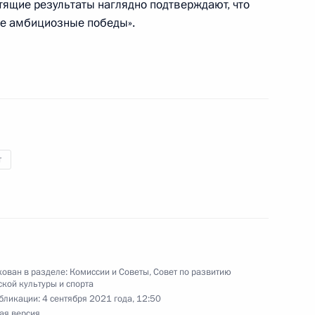
кращения их полномочий
тящие результаты наглядно подтверждают, что
е амбициозные победы».
ионного комитета «Победа»
4
31м
ь
т
оссия – спортивная держава»
1
4м
ь
ован в разделе:
Комиссии и Советы
,
Совет по развитию
кой культуры и спорта
бликации:
4 сентября 2021 года, 12:50
ая версия