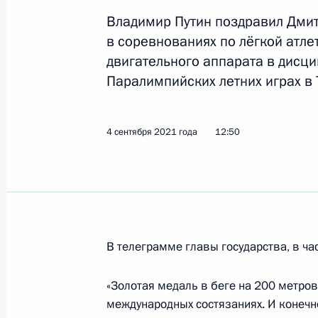
Владимир Путин поздравил Дми
в соревнованиях по лёгкой атле
Вручение государственных наград п
двигательного аппарата в дисци
Олимпиады в Токио
Паралимпийских летних играх в 
11 сентября 2021 года, 13:10
Москва, Крем
4 сентября 2021 года
12:50
10 сентября 2021 года, пятница
Заседание Совета по развитию физ
10 сентября 2021 года, 15:50
Москва, Крем
В телеграмме главы государства, в час
9 сентября 2021 года, четверг
«Золотая медаль в беге на 200 метров
Заседание Комиссии по предварит
международных состязаниях. И конечн