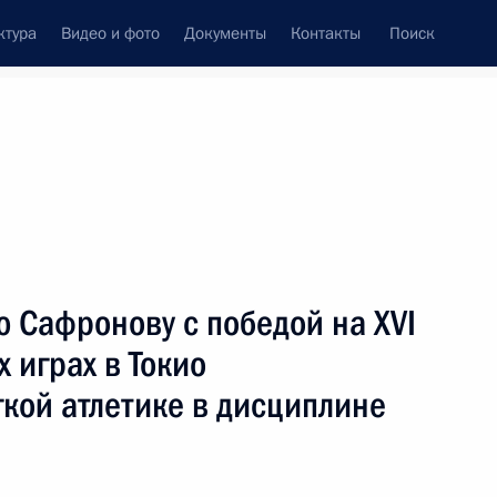
ктура
Видео и фото
Документы
Контакты
Поиск
венный Совет
Совет Безопасности
Комиссии и советы
ах
сентябрь, 2021
Показать
 Сафронову с победой на XVI
 играх в Токио
гкой атлетике в дисциплине
ть следующие материалы