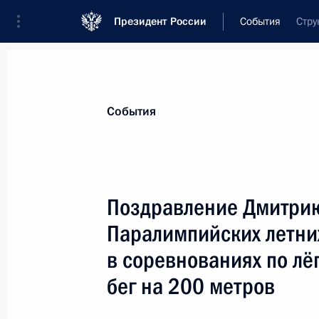
Президент России
События
Стру
Президент
Администрация
Государст
Новости
Сведения о комиссиях и совет
События
Отдельная комиссия или совет
Все комиссии и советы
Поздравление Дмитрию
Паралимпийских летних
в соревнованиях по лё
бег на 200 метров
Показа