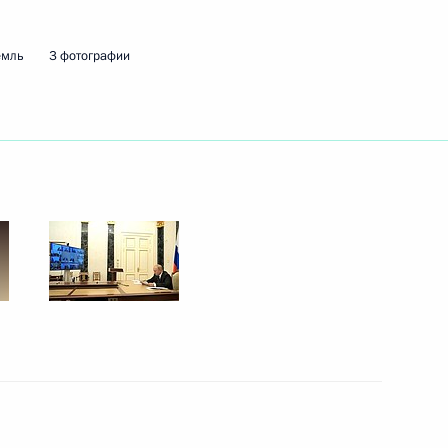
емль
3 фотографии