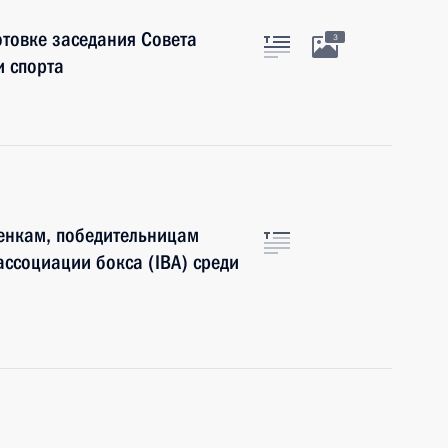
отовке заседания Совета
3
и спорта
енкам, победительницам
ссоциации бокса (IBA) среди