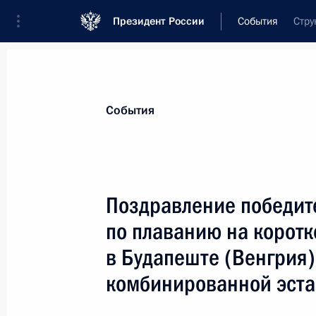
Президент России
События
Стру
Президент
Администрация
Государст
Новости
Сведения о комиссиях и совет
События
Отдельная комиссия или совет
Совет по развитию физической культуры
Поздравление победит
по плаванию на коротк
в Будапеште (Венгрия
комбинированной эста
Показа