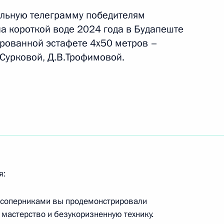
ельную телеграмму победителям
а короткой воде 2024 года в Будапеште
рованной эстафете 4х50 метров –
ата мира по фехтованию
.Сурковой, Д.В.Трофимовой.
ях на саблях Яне Егорян
ната мира по водным видам
ях по синхронному плаванию
я:
рограмме Александру
 соперниками вы продемонстрировали
мастерство и безукоризненную технику.