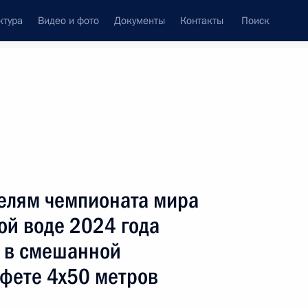
ктура
Видео и фото
Документы
Контакты
Поиск
венный Совет
Совет Безопасности
Комиссии и советы
ах
июль, 2025
 и спорта
Показать
елям чемпионата мира
ой воде 2024 года
) в смешанной
фете 4х50 метров
ть следующие материалы