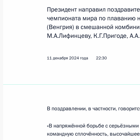
Президент направил поздравит
чемпионата мира по плаванию н
27 июля 2025 года, воскресенье
(Венгрия) в смешанной комбини
Поздравление победителю чемпион
М.А.Лифинцеву, К.Г.Пригоде, А.А
2025 года в Тбилиси в соревновани
27 июля 2025 года, 21:00
11 декабря 2024 года
22:30
23 июля 2025 года, среда
Поздравление победителям чемпио
спорта в Сингапуре в соревновани
В поздравлении, в частности, говоритс
смешанных дуэтов в технической п
Мальцеву и Майе Гурбанбердиевой
«B напряжённой борьбе с серьёзными
23 июля 2025 года, 21:00
командную сплочённость, высочайшее 