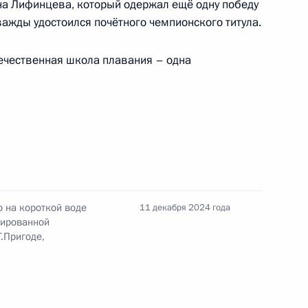
на Лифинцева, который одержал ещё одну победу
важды удостоился почётного чемпионского титула.
течественная школа плавания – одна
ата мира по водным видам
ях по синхронному плаванию
граммах мужского соло
 на короткой воде
11 декабря 2024 года
нированной
.Пригоде,
ата мира по дзюдо 2025 г.
атегории свыше 100 кг Иналу