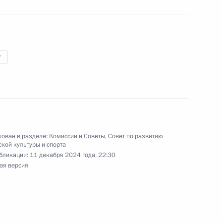
т
ата мира по дзюдо
 весовой категории до 100 кг
ован в разделе:
Комиссии и Советы
,
Совет по развитию
кой культуры и спорта
бликации:
11 декабря 2024 года, 22:30
ая версия
ата мира по дзюдо
 весовой категории до 81 кг