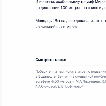
И конечно, особо отмечу триумф Миро
на дистанции 100 метров на спине и д
21 июля 2025 года, понедельник
Молодцы! Вы на деле доказали, что о
Поздравление победителю чемпион
из сильнейших в мире».
спорта в Сингапуре в соревновани
в технической и произвольной про
Александру Мальцеву
21 июля 2025 года, 20:45
Смотрите также
Победителям чемпионата мира по плаванию
20 июня 2025 года, пятница
в Будапеште (Венгрия) в смешанной комби
эстафете 4х50 метров – М.А.Лифинцеву, К.Г
Поздравление победителю чемпион
А.А.Сурковой, Д.В.Трофимовой
в Будапеште (Венгрия) в весовой к
Тасоеву
20 июня 2025 года, 09:00