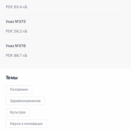
PDF,
65.4 кБ
Указ №375
PDF,
56.2 кБ
Указ №376
PDF,
88.7 кБ
Темы
Госпремии
Здравоохранение
Культура
Наука и инновации