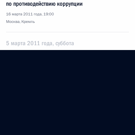
по противодействию коррупции
16 марта 2011 года, 19:00
Москва, Кремль
5 марта 2011 года, суббота
8 марта вступит в силу Соглашение об учреждении
Международной антикоррупционной академии
в качестве международной организации
5 марта 2011 года, 11:30
16 февраля 2011 года, среда
Заседание президиума Совета
по противодействию коррупции