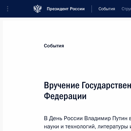
Президент России
События
Стру
Президент
Администрация
Государст
Новости
Сведения о комиссиях и совет
События
Отдельная комиссия или совет
Все комиссии и советы
Вручение Государстве
Федерации
В День России Владимир Путин 
науки и технологий, литературы
Показа