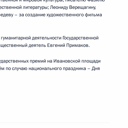
ественной литературы; Леониду Верещагину,
едеву – за создание художественного фильма
кадровой политики
гуманитарной деятельности Государственной
бщественный деятель Евгений Примаков.
сударственных премий на Ивановской площади
ём по случаю национального праздника – Дня
противодействию коррупции
а по итогам прошедшего
6