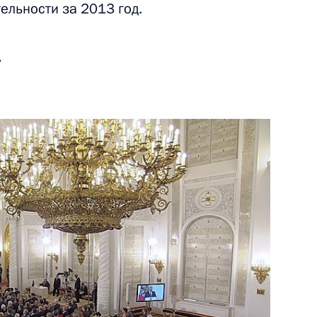
ельности за 2013 год.
ь
6
ельному рассмотрению
деральных судов
ническому сотрудничеству
1
5м