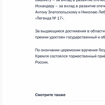
Искандеру – за вклад в развитие отеч
25 июня 2014 года, среда
Антону Златопольскому и Николаю Леб
«Легенда № 17».
Заседание Комиссии по вопросам 
в правоохранительных органах
За выдающиеся достижения в области 
25 июня 2014 года, 12:30
премии удостоен государственный и о
По окончании церемонии вручения Го
Кремля состоялся торжественный при
24 июня 2014 года, вторник
России.
Заседание президиума Совета по 
24 июня 2014 года, 20:00
Москва, Кремль
Смотрите также
Пресс-конференция Сергея Иванов
сезона Единой лиги ВТБ