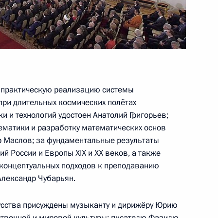
ами
льным отношениям
5
10м
и практическую реализацию системы
ри длительных космических полётах
и и технологий удостоен Анатолий Григорьев;
ематики и разработку математических основ
 Маслов; за фундаментальные результаты
 России и Европы XIX и XX веков, а также
развития авиации общего
 концептуальных подходов к преподаванию
Александр Чубарьян.
кусства присуждены музыканту и дирижёру Юрию
ственной и мировой культуры; писателю Фазилю