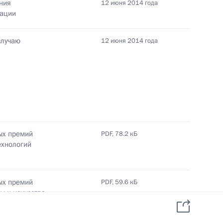
ния
12 июня 2014 года
рации
случаю
12 июня 2014 года
зованию
7
17м
ых премий
PDF,
78.2 кБ
ехнологий
едания Совета при
 самоуправления
ых премий
PDF,
59.6 кБ
ы и искусства