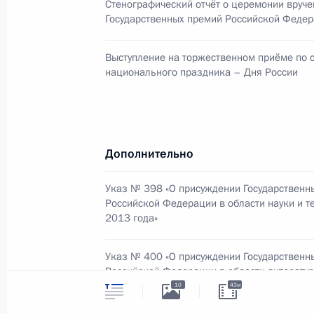
Стенографический отчёт о церемонии вруче
24 июня 2014 года, 17:20
Москва, Кремль
Государственных премий Российской Феде
Выступление на торжественном приёме по 
национального праздника – Дня России
23 июня 2014 года, понедельник
Заседание Совета по науке и обра
23 июня 2014 года, 16:30
Москва, Кремль
Дополнительно
Указ № 398 «О присуждении Государственн
22 июня 2014 года, воскресенье
Российской Федерации в области науки и т
2013 года»
Перечень поручений по итогам зас
Президенте по развитию местного
Указ № 400 «О присуждении Государственн
Российской Федерации в области литератур
22 июня 2014 года, 12:00
2013 года»
10
43м