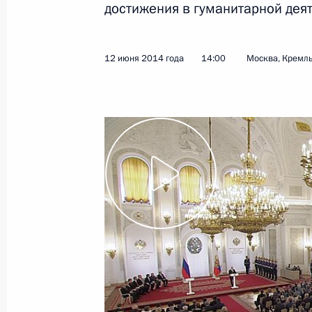
достижения в гуманитарной деят
20 июля 2014 года, воскресенье
12 июня 2014 года
14:00
Москва, Кремл
Заседание совета Единой лиги ВТБ
20 июля 2014 года, 16:00
Москва
7 июля 2014 года, понедельник
Заседание Комиссии по предварит
кандидатур на должности судей фе
7 июля 2014 года, 21:00
Заседание Комиссии по военно-тех