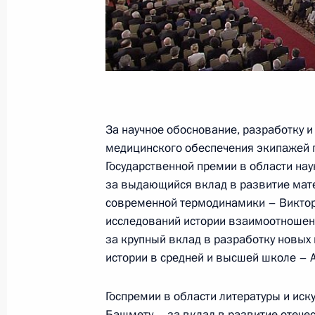
России с иностранными государств
7 июля 2014 года, 12:20
Москва, Кремль
3 июля 2014 года, четверг
Заседание Совета по межнациона
За научное обоснование, разработку 
3 июля 2014 года, 16:50
Москва, Кремль
медицинского обеспечения экипажей п
Государственной премии в области наук
за выдающийся вклад в развитие мат
современной термодинамики – Виктор
27 июня 2014 года, пятница
исследований истории взаимоотношений
Заседание Комиссии по вопросам 
за крупный вклад в разработку новых
истории в средней и высшей школе – 
назначения
27 июня 2014 года, 18:00
Башкортостан
Госпремии в области литературы и ис
Башмету – за вклад в развитие отече