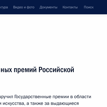
ктура
Видео и фото
Документы
Контакты
Поиск
венный Совет
Совет Безопасности
Комиссии и советы
ах
июль, 2014
Показать
нных премий Российской
вручил Государственные премии в области
 и искусства, а также за выдающиеся
ть следующие материалы