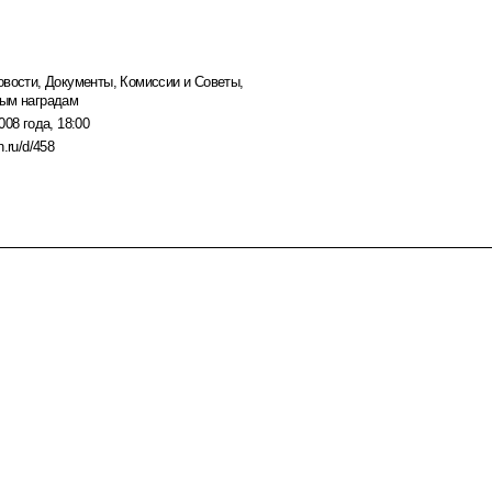
овости
,
Документы
,
Комиссии и Советы
,
ным наградам
008 года, 18:00
n.ru/d/458