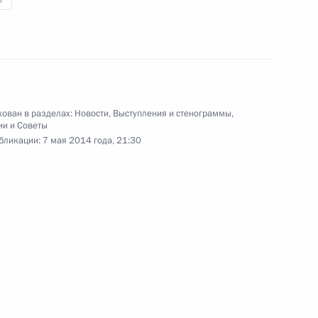
5
16
7м
ован в разделах:
Новости
,
Выступления и стенограммы
,
ии и Советы
бликации:
7 мая 2014 года, 21:30
та по реализации
4
12м
 интересах детей
5
17м