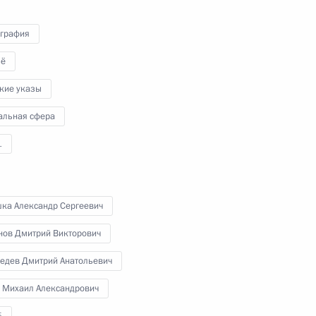
графия
ё
кие указы
альная сфера
кадровой политики
1
шка Александр Сергеевич
нов Дмитрий Викторович
осударственной службы
едев Дмитрий Анатольевич
 Михаил Александрович