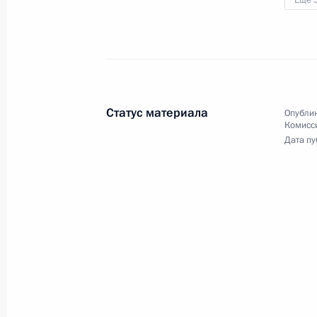
Ещё 
Вручение государственных наград
28 мая 2014 года, 15:00
Москва, Кремль
Статус материала
Опублик
Комисс
27 мая 2014 года, вторник
Дата пу
Заседание Координационного сове
Национальной стратегии действий в
27 мая 2014 года, 15:20
Москва, Кремль
26 мая 2014 года, понедельник
Поездка в Иваново