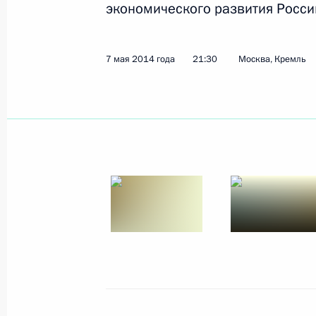
экономического развития Росс
Вручение государственных наград 
7 мая 2014 года
21:30
Москва, Кремль
5 июня 2014 года, 15:30
Санкт-Петербург
4 июня 2014 года, среда
Заседание Комиссии по вопросам с
и экологической безопасности
4 июня 2014 года, 21:10
Астрахань
30 мая 2014 года, пятница
Сергей Иванов принял участие в т