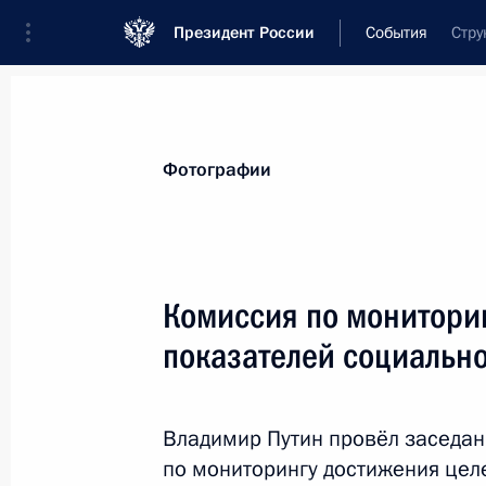
Президент России
События
Стру
Президент
Администрация
Государст
Новости
Сведения о комиссиях и совет
Фотографии
Отдельная комиссия или совет
Все комиссии и советы
Комиссия по монитори
показателей социальн
Владимир Путин провёл заседан
по мониторингу достижения цел
Показа