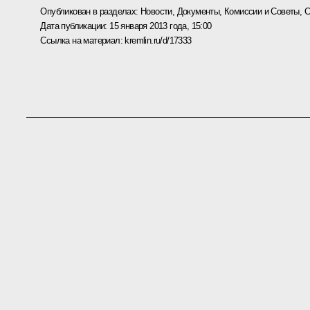
Опубликован в разделах:
Новости
,
Документы
,
Комиссии и Советы
,
С
Дата публикации:
15 января 2013 года, 15:00
Ссылка на материал:
kremlin.ru/d/17333