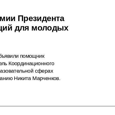
мии Президента
аций для молодых
бъявили помощник
ель Координационного
разовательной сферах
ванию Никита Марченков.