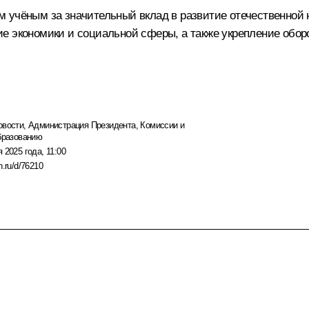
 учёным за значительный вклад в развитие отечественной н
е экономики и социальной сферы, а также укрепление оборо
овости
,
Администрация Президента
,
Комиссии и
образованию
 2025 года, 11:00
n.ru/d/76210