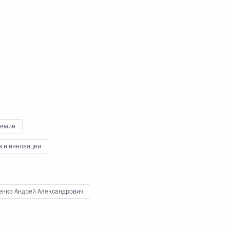
ремии
ные
Официальные
Правовая и
а и инновации
сетевые ресурсы
техническая
ссии
Президента России
информация
MAX
О портале
енко Андрей Александрович
ВКонтакте
Об использовании
ии
информации сайта
Rutube
О персональных
Telegram-канал