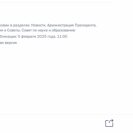
данных пользователей
YouTube
зиденту
Написать в редакцию
и —
ного
ован в разделах:
Новости
,
Администрация Президента
,
ии и Советы
,
Совет по науке и образованию
по
бликации:
5 февраля 2025 года, 11:00
ая версия
—
ссии
Все материалы сайта
доступны по лицензии:
Creative Commons
Attribution 4.0
International