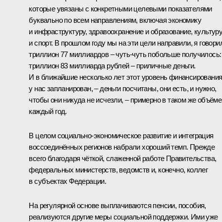
которые увязаны с конкретными целевыми показателями
буквально по всем направлениям, включая экономику
и инфраструктуру, здравоохранение и образование, культур
и спорт. В прошлом году мы на эти цели направили, я говори
триллион 77 миллиардов – чуть-чуть побольше получилось:
триллион 83 миллиарда рублей – приличные деньги.
И в ближайшие несколько лет этот уровень финансировани
у нас запланирован, – деньги посчитаны, они есть, и нужно,
чтобы они никуда не исчезли, – примерно в таком же объёме
каждый год.
В целом социально-экономическое развитие и интеграция
воссоединённых регионов набрали хороший темп. Прежде
всего благодаря чёткой, слаженной работе Правительства,
федеральных министерств, ведомств и, конечно, коллег
в субъектах Федерации.
На регулярной основе выплачиваются пенсии, пособия,
реализуются другие меры социальной поддержки. Ими уже