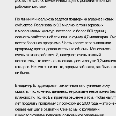
добавляется с объёмом инвестиций, с дополнительными
рабочими местами.
По линии Минсельхоза ведётся поддержка аграриев новых
субъектов. Реализовано 9,3 миллиона тонн зерновых
и масленичных культур, поставлено более 800 единиц
сельскохозяйственной техники на сумму 4,7 миллиарда. Оч
востребованная программа. Часть коллег перевыполнили
программу, просят дополнительные объёмы. Минсельхоз
очень активно работает. И, наверное, очень важный
показатель, что посевная площадь достигла уже 3,2 миллио
гектаров. Несмотря ни на что, аграрии работают, как бы сло
ни было.
Владимир Владимирович, заканчивая выступление, хочу
сказать, что, конечно, дальнейшее развитие невозможно без
плановости. То, что Вы приняли решение о том, чтобы на пя
лет продлить программу с прогнозом до 2030 года, – это оче
серьёзный шаг в развитии. Сейчас мы с коллегами
и руководителями регионов, со всеми федеральными