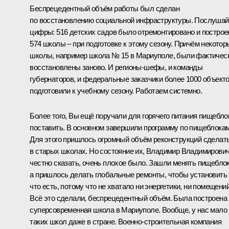
Беспрецедентный объём работы был сделан
по восстановлению социальной инфраструктуры. Послушай
цифры: 516 детских садов было отремонтировано и построе
574 школы – при подготовке к этому сезону. Причём некотор
школы, например школа № 15 в Мариуполе, были фактичес
восстановлены заново. И регионы-шефы, и команды
губернаторов, и федеральные заказчики более 1000 объект
подготовили к учебному сезону. Работаем системно.
Более того, Вы ещё поручали для горячего питания пищебло
поставить. В основном завершили программу по пищеблокам
Для этого пришлось огромный объём реконструкций сделат
в старых школах. Но состояние их, Владимир Владимирович
честно сказать, очень плохое было. Зашли менять пищеблок
а пришлось делать глобальные ремонты, чтобы установить 
что есть, потому что не хватало ни энергетики, ни помещений
Всё это сделали, беспрецедентный объём. Была построена
суперсовременная школа в Мариуполе. Вообще, у нас мало
таких школ даже в стране. Военно-строительная компания