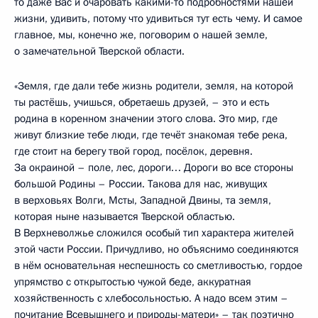
то даже Вас и очаровать какими-то подробностями нашей
жизни, удивить, потому что удивиться тут есть чему. И самое
главное, мы, конечно же, поговорим о нашей земле,
о замечательной Тверской области.
«Земля, где дали тебе жизнь родители, земля, на которой
ты растёшь, учишься, обретаешь друзей, – это и есть
родина в коренном значении этого слова. Это мир, где
живут близкие тебе люди, где течёт знакомая тебе река,
где стоит на берегу твой город, посёлок, деревня.
За окраиной – поле, лес, дороги… Дороги во все стороны
большой Родины – России. Такова для нас, живущих
в верховьях Волги, Мсты, Западной Двины, та земля,
которая ныне называется Тверской областью.
В Верхневолжье сложился особый тип характера жителей
этой части России. Причудливо, но объяснимо соединяются
в нём основательная неспешность со сметливостью, гордое
упрямство с открытостью чужой беде, аккуратная
хозяйственность с хлебосольностью. А надо всем этим –
почитание Всевышнего и природы-матери» – так поэтично