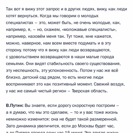
Так вот я вижу этот запрос и в других людях, вижу, как люди
хотят вернуться. Когда мы говорим о молодых
специалистах – это, может быть, не очень молодые, как,
например, я, – но, скажем, «моложавые специалисты»,
например, назовём меня так. Тут тоже, мне кажется,
можно, наверное, нам всем вместе подумать и в эту
сторону, потому что я вижу, как люди возвращаются,
с удовольствием возвращаются в наши малые города
семьями. Они видят стабильность своего существования,
эту неспешность, эту успокоенность. Потом у нас же всё
близко, детский сад рядом, то есть многие люди
воспринимают это как позитивный момент. Свежий воздух,
у нас же самый чистый регион – Тверская область.
В.Путин:
Вы знаете, если дорогу скоростную построим –
а я думаю, что мы это сделаем, – то и у вас тоже жизнь
немножко изменится: она не будет такой размеренной.
Зато динамика увеличится, если до Москвы будет час,
а до Питера отсюда один час 15 минут. Это другая жизнь.