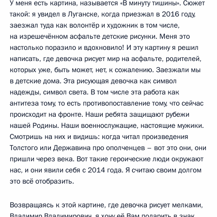
У меня есть картина, называется «В минуту тишины». Сюжет
такой: я увидел в Луганске, когда приезжал в 2016 году,
заезжал туда как волонтёр и художник в том числе,
на изрешечённом асфальте детские рисунки. Меня это
настолько поразило и вдохновило! И эту картину я решил
написать, где девочка рисует мир на асфальте, родителей,
которых уже, быть может, нет, к сожалению. Заезжали мы
в детские дома. Эта рисующая девочка как символ
надежды, символ света. В том числе эта работа как
антитеза тому, то есть противопоставление тому, что сейчас
происходит на фронте. Наши ребята защищают рубежи
нашей Родины. Наши военнослужащие, настоящие мужики.
Смотришь на них и видишь: когда читал произведения
Толстого или Державина про ополченцев – вот это они, они
пришли через века. Вот такие героические люди окружают
нас, и они явили себя с 2014 года. Я считаю своим долгом
это всё отобразить.
Возвращаясь к этой картине, где девочка рисует мелками,
Владимир Владимирович, я хочу её Вам подарить в знак