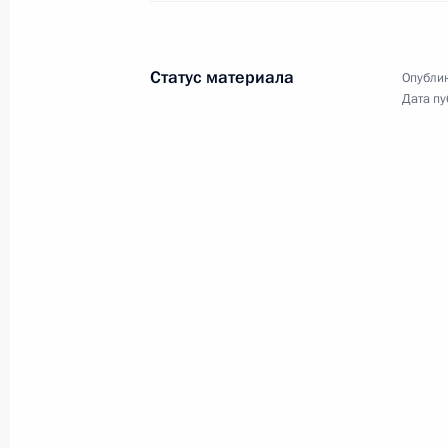
открытие международного турнира
«Игры будущего». Владимир Путин
выступил перед участниками
масштабного мероприятия.
Статус материала
Опублик
Дата пу
Торжественный вечер
по случаю 300-летия
Российской академии наук
8 февраля 2024 года
Аудио, 56 мин.
В Государственном Кремлёвском
дворце состоялся торжественный
вечер, посвящённый 300-летию
Российской академии наук, в ходе