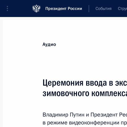
Президент России
События
Стру
Видеозаписи
Фотографии
Аудиозапи
Все материалы
Выступления
Совещан
Аудио
Показа
Церемония ввода в эк
зимовочного комплекс
Запуск строительства ВСМ
Москва – Санкт-Петербург
и седьмого энергоблока
Владимир Путин и Президент Ре
Ленинградской АЭС
в режиме видеоконференции пр