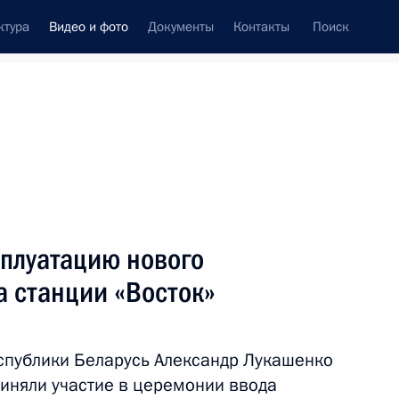
ктура
Видео и фото
Документы
Контакты
Поиск
си
ия, встречи
Встречи со СМИ
март, 2024
ть следующие материалы
сплуатацию нового
а станции «Восток»
Закрытие Всемирного
фестиваля молодёжи
спублики Беларусь Александр Лукашенко
иняли участие в церемонии ввода