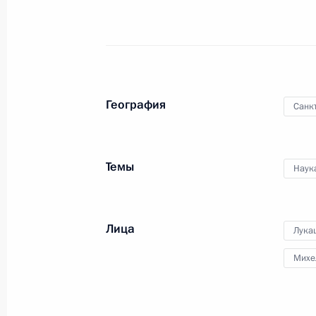
29 февраля 2024 года
Москва
География
Санк
Темы
Наук
Церемония открытия
международного турнира
«Игры будущего»
Лица
Лука
Михе
21 февраля 2024 года
Аудио, 10 мин.
В Казани прошло торжественное