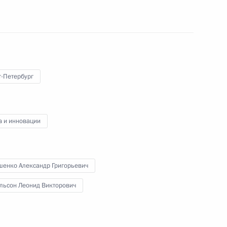
00:00
т-Петербург
а и инновации
Вручение госнаград
воинским частям
и подразделениям
шенко Александр Григорьевич
Воздушно-космических сил
льсон Леонид Викторович
21 февраля 2024 года
Аудио, 14 мин.
Президент на аэродроме