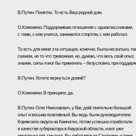
В.Путин:
Понятно. То есть Ваш родной дом.
О.Кожемяко:
Поддерживаю отношения с одноклассниками,
с теми, с кем учился, занимался спортом, с кем работал.
То есть для меня эта ситуация, конечно, была несколько, та
скажем, не то что тревожная, но, думаю, что весь свой опыт,
знания, силы я мог бы применить – безусловно, при поддерж
В.Путин:
Хотите вернуться домой?
О.Кожемяко:
В принципе, да.
В.Путин:
Олег Николаевич, у Вас действительно большой
опыт и весьма позитивный. Вы ведь были руководителем
Корякского округа на Камчатке, потом успешно отработали
в качестве губернатора в Амурской области, и вот уже
несколько лет, три года, Вы работаете на Сахалине, и тоже