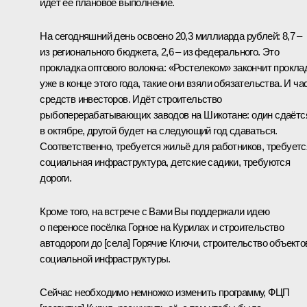
идёт её плановое выполнение.
На сегодняшний день освоено 20,3 миллиарда рублей: 8,7 –
из регионального бюджета, 2,6 – из федерального. Это
прокладка оптового волокна: «Ростелеком» закончит прокла
уже в конце этого года, такие они взяли обязательства. И ча
средств инвесторов. Идёт строительство
рыбоперерабатывающих заводов на Шикотане: один сдаётс
в октябре, другой будет на следующий год сдаваться.
Соответственно, требуется жильё для работников, требуетс
социальная инфраструктура, детские садики, требуются
дороги.
Кроме того, на встрече с Вами Вы поддержали идею
о переносе посёлка Горное на Курилах и строительство
автодороги до [села] Горячие Ключи, строительство объекто
социальной инфраструктуры.
Сейчас необходимо немножко изменить программу, ФЦП