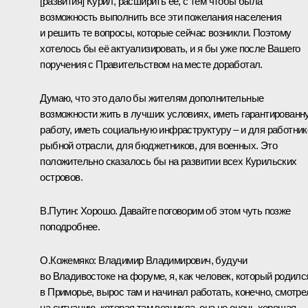
[развития] Курил, расширить её, с тем чтобы была
возможность выполнить все эти пожелания населения
и решить те вопросы, которые сейчас возникли. Поэтому
хотелось бы её актуализировать, и я бы уже после Вашего
поручения с Правительством на месте доработал.
Думаю, что это дало бы жителям дополнительные
возможности жить в лучших условиях, иметь гарантированн
работу, иметь социальную инфраструктуру – и для работник
рыбной отрасли, для бюджетников, для военных. Это
положительно сказалось бы на развитии всех Курильских
островов.
В.Путин:
Хорошо. Давайте поговорим об этом чуть позже
поподробнее.
О.Кожемяко:
Владимир Владимирович, будучи
во Владивостоке на форуме, я, как человек, который родилс
в Приморье, вырос там и начинал работать, конечно, смотре
на ситуацию, которая там возникла, она не очень хорошая.