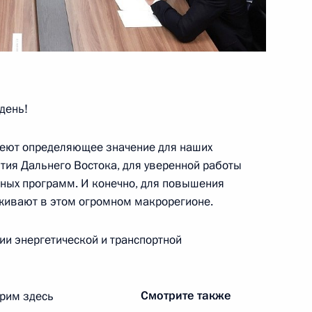
о экономического форума
день!
меют определяющее значение для наших
тия Дальнего Востока, для уверенной работы
еля Постоянного комитета
ных программ. И конечно, для повышения
представителей Ли Хунчжуном
живают в этом огромном макрорегионе.
ии энергетической и транспортной
нголии Гомбожавын
Смотрите также
трим здесь