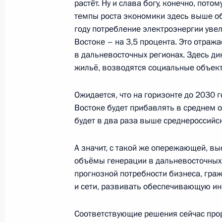
растёт. Ну и слава богу, конечно, потом
4 сентября 2025 года, 11:00
темпы роста экономики здесь выше об
году потребление электроэнергии увел
Востоке – на 3,5 процента. Это отража
Посещение филиала Национального
в дальневосточных регионах. Здесь д
в Приморском крае
жильё, возводятся социальные объек
4 сентября 2025 года, 10:00
Ожидается, что на горизонте до 2030 
Востоке будет прибавлять в среднем ок
будет в два раза выше среднероссийс
4–5 сентября Президент совершит 
во Владивосток
А значит, с такой же опережающей, в
29 августа 2025 года, 17:35
объёмы генерации в дальневосточных 
прогнозной потребности бизнеса, граж
и сети, развивать обеспечивающую ин
Совещание о ходе создания культу
Соответствующие решения сейчас про
и музейных комплексов