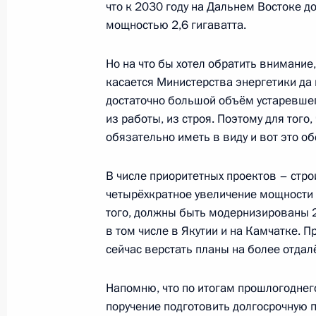
что к 2030 году на Дальнем Востоке 
25 июня 2025 года, 15:40
мощностью 2,6 гигаватта.
Но на что бы хотел обратить внимание
Совещание с членами Правительств
касается Министерства энергетики да и
лесопромышленного комплекса
достаточно большой объём устаревшег
из работы, из строя. Поэтому для того
14 апреля 2025 года, 18:40
обязательно иметь в виду и вот это об
В числе приоритетных проектов – стро
Подписан закон, направленный на
четырёхкратное увеличение мощности 
организации работы судов в Прим
того, должны быть модернизированы 2
в том числе в Якутии и на Камчатке. П
28 декабря 2024 года, 11:15
сейчас верстать планы на более отдал
Напомню, что по итогам прошлогоднег
Мария Львова-Белова посетила Пр
поручение подготовить долгосрочную 