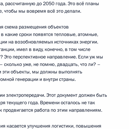
, рассчитанную до 2050 года. Это всё планы
е, чтобы мы вовремя всё это делали.
ная схема размещения объектов
точного экономического
, в какие сроки появятся тепловые, атомные,
ции на возобновляемых источниках энергии.
анции, имел в виду, конечно, в том числе
т? Это перспективное направление. Если уж мы
– сколько уже, не помню, двадцать, что ли? –
риморского края Олегом
и эти объекты, мы должны выполнять
омной генерации и внутри страны.
и электропередачи. Этот документ должен быть
я текущего года. Времени осталось не так
ак продвигается работа по этим направлениям.
инфраструктуры
круга
ия касается улучшения логистики, повышения