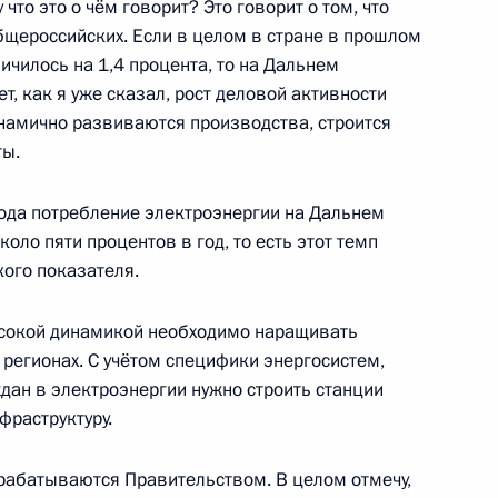
у что это о чём говорит? Это говорит о том, что
щероссийских. Если в целом в стране в прошлом
ичилось на 1,4 процента, то на Дальнем
ет, как я уже сказал, рост деловой активности
 центра «Россия»
инамично развиваются производства, строится
ты.
года потребление электроэнергии на Дальнем
оло пяти процентов в год, то есть этот темп
кого показателя.
рабочую поездку
ысокой динамикой необходимо наращивать
регионах. С учётом специфики энергосистем,
дан в электроэнергии нужно строить станции
фраструктуру.
рно-образовательных
рабатываются Правительством. В целом отмечу,