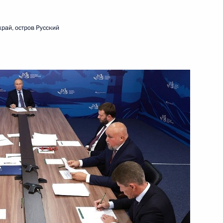
кого края
рай, остров Русский
-2025
ого края Владимиром
риморского края Олегом