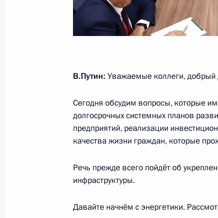
Кожемяко
5 сентября 2025 года, 10:40
Пленарное заседание X Восточног
В.Путин:
Уважаемые коллеги, добрый 
5 сентября 2025 года, 10:00
Сегодня обсудим вопросы, которые и
долгосрочных системных планов разви
Встреча с заместителем Председат
предприятий, реализации инвестицион
Всекитайского собрания народных 
качества жизни граждан, которые про
4 сентября 2025 года, 18:30
Речь прежде всего пойдёт об укреплен
инфраструктуры.
Встреча с Премьер-министром Мо
Давайте начнём с энергетики. Рассмо
Занданшатаром