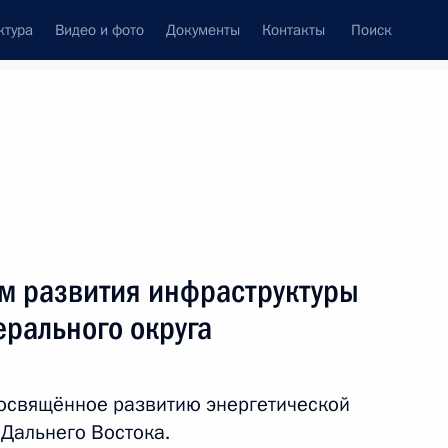
ктура
Видео и фото
Документы
Контакты
Поиск
Все темы
Подписаться на ленту
м развития инфраструктуры
иморский край
рального округа
посвящённое развитию энергетической
 совершенствование
 Дальнего Востока.
юрисдикции, осуществляющих