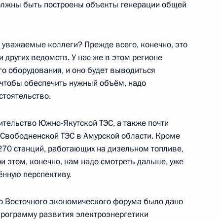
должны быть построены объекты генерации общей
, уважаемые коллеги? Прежде всего, конечно, это
а и открытие объектов
 других ведомств. У нас же в этом регионе
о оборудования, и оно будет выводиться
, чтобы обеспечить нужный объём, надо
стоятельство.
ительство Южно-Якутской ТЭС, а также почти
 совершенствование
Свободненской ТЭС в Амурской области. Кроме
орском крае
70 станций, работающих на дизельном топливе,
ри этом, конечно, нам надо смотреть дальше, уже
ённую перспективу.
о Восточного экономического форума было дано
иморский край
программу развития электроэнергетики