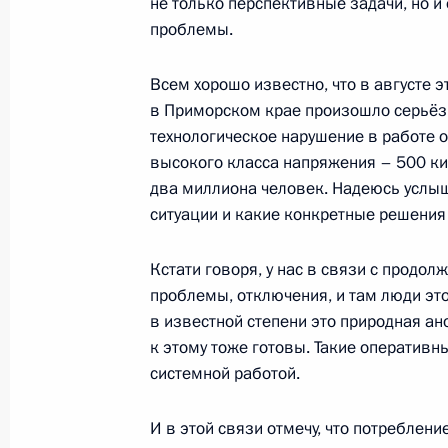
не только перспективные задачи, но и
4 сентября 2025 года, 17:40
проблемы.
Всем хорошо известно, что в августе э
в Приморском крае произошло серьёз
Встреча с Премьер-министром Лао
технологическое нарушение в работе 
4 сентября 2025 года, 16:30
высокого класса напряжения – 500 кил
два миллиона человек. Надеюсь услы
ситуации и какие конкретные решения
Совещание по вопросам развития 
Кстати говоря, у нас в связи с продо
комплекса Дальнего Востока
проблемы, отключения, и там люди это
4 сентября 2025 года, 13:45
в известной степени это природная ан
к этому тоже готовы. Такие оператив
системной работой.
Открытие предприятий и объектов 
Востоке
И в этой связи отмечу, что потреблен