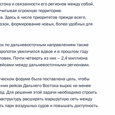
стока и связанности его регионов между собой.
 учитывая огромную территорию
. Здесь в числе приоритетов прежде всего,
озок, формирование новых, более удобных для
ЭФ-2024
зок по дальневосточным направлениям также
жиропоток увеличился вдвое и в прошлом году
овек. Почти четверть из них – 2,4 миллиона
Дальнего Востока и запуск
ейсами между дальневосточными регионами.
ческом форуме была поставлена цель, чтобы
нних рейсах Дальнего Востока вырос не менее
од. Для решения этой задачи необходимо строить
аструктуру, расширять маршрутную сеть между
риморской флотилии
ть парк воздушных судов и повышать доступность