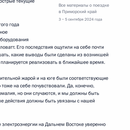
 острые текущие
Все материалы о поездке
в Приморский край
3 − 5 сентября 2024 года
того года
ное
са Сонсаем Сипхандоном
оборудования
оватт. Его последствия ощутили на себе почти
шать, какие выводы были сделаны из возникшей
 планируется реализовать в ближайшее время.
топливно-энергетического
лжительной жарой и на юге были соответствующие
 тоже на себе почувствовали. Да, конечно,
омалия, но они случаются, и мы должны быть
ные действия должны быть увязаны с нашей
инфраструктуры на Дальнем
ие электроэнергии на Дальнем Востоке уверенно