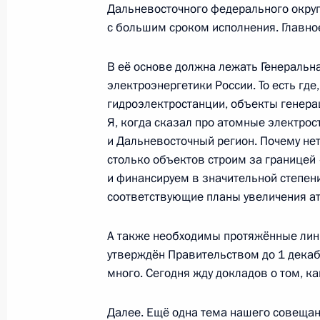
22 октября 2024 года, 12:00
Дальневосточного федерального округа
с большим сроком исполнения. Главно
В её основе должна лежать Генераль
Пленарное заседание девятого Вос
электроэнергетики России. То есть где
форума
гидроэлектростанции, объекты генера
5 сентября 2024 года, 12:00
Я, когда сказал про атомные электрост
и Дальневосточный регион. Почему не
столько объектов строим за границей 
Рабочая встреча с губернатором П
и финансируем в значительной степен
соответствующие планы увеличения ат
Кожемяко
4 сентября 2024 года, 18:40
А также необходимы протяжённые лини
утверждён Правительством до 1 декабр
много. Сегодня жду докладов о том, к
Совещание по вопросам развития 
Дальневосточного федерального о
Далее. Ещё одна тема нашего совещан