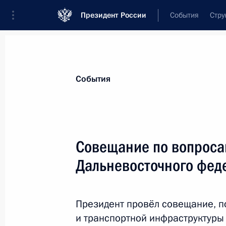
Президент России
События
Стру
Материалы по выбранной теме
События
Приморский край,
234 результата
Совещание по вопроса
Мария Львова-Белова посетила Пр
Дальневосточного феде
17 октября 2025 года, 18:00
Президент провёл совещание, 
Подписан закон, направленный на
и транспортной инфраструктуры
организации работы судов общей 