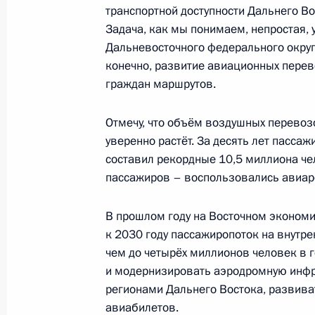
транспортной доступности Дальнего Во
4 сентября 2024 года, 17:50
Задача, как мы понимаем, непростая,
Дальневосточного федерального округа
конечно, развитие авиационных перев
Встреча с модераторами сессий В
граждан маршрутов.
4 сентября 2024 года, 15:45
Отмечу, что объём воздушных перево
уверенно растёт. За десять лет пасса
составил рекордные 10,5 миллиона чел
Презентация результатов развития 
пассажиров – воспользовались авиар
новых предприятий
4 сентября 2024 года, 15:15
В прошлом году на Восточном экономи
к 2030 году пассажиропоток на внутре
чем до четырёх миллионов человек в г
и модернизировать аэродромную инфр
Посещение пункта базирования П
регионами Дальнего Востока, развива
4 сентября 2024 года, 09:00
авиабилетов.