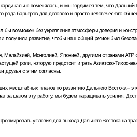
 кардинально поменялась, и мы гордимся тем, что Дальний 
го рода барьеров для делового и просто человеческого обще
ыл бы возможен без укрепления атмосферы доверия и констр
ции получили развитие, чтобы наш общий регион был безоп
, Малайзией, Монголией, Японией, другими странами АТР ст
астущей роли, которую предстоит играть Азиатско-Тихоокеа
и друзья с этим согласны.
их масштабных планов по развитию Дальнего Востока – это
аг за шагом эту работу, мы будем наращивать усилия. Дост
формировать условия для выхода Дальнего Востока на трае