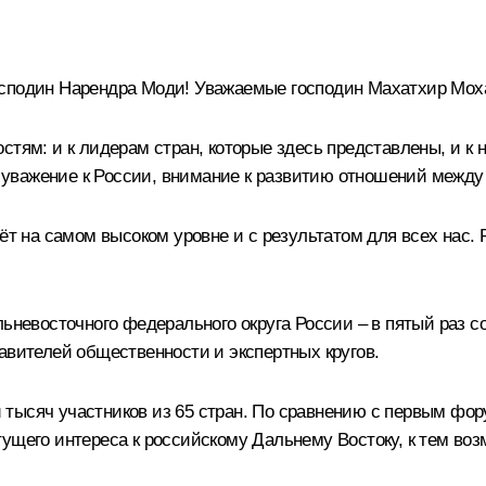
осподин
Нарендра Моди
! Уважаемые господин Махатхир Мох
стям: и к лидерам стран, которые здесь представлены, и 
ое уважение к России, внимание к развитию отношений межд
ёт на самом высоком уровне и с результатом для всех нас. 
ьневосточного федерального округа
России – в пятый раз с
авителей общественности и экспертных кругов.
тысяч участников из 65 стран. По сравнению с первым фор
ущего интереса к российскому Дальнему Востоку, к тем воз