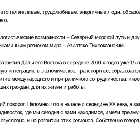
 это талантливые, трудолюбивые, энергичные люди, образо
его.
логистические возможности – Северный морской путь и дру
намичным регионом мира – Азиатско-Тихоокеанским.
развития Дальнего Востока в середине 2000-х годов уже 15 
ную интеграцию в экономическое, транспортное, образовател
витие международного и приграничного сотрудничества, инве
ших граждан, для их жизни и работы.
й поворот. Напомню, что в начале и середине ХХ века, а за
адивосток, где мы сегодня с вами находимся, имели преимущ
езусловно, и на развитии этих регионов. Собственно говор