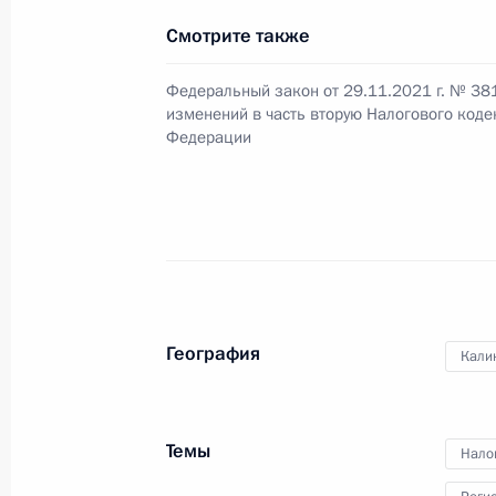
Смотрите также
Посещение калининградского фили
Федеральный закон от 29.11.2021 г. № 38
морского училища
изменений в часть вторую Налогового коде
1 сентября 2022 года, 20:30
Федерации
Встреча с губернатором Калинингр
Алихановым
1 сентября 2022 года, 20:00
География
Кали
Заседание набсовета общероссийс
и молодёжи
Темы
Нало
1 сентября 2022 года, 18:30