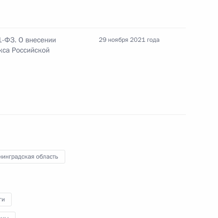
ала Нахимовского военно-
1-ФЗ. О внесении
29 ноября 2021 года
кса Российской
адской области Антоном
нинградская область
кого движения детей
ги