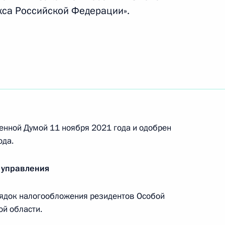
кса Российской Федерации».
ещания с членами
енной Думой 11 ноября 2021 года и одобрен
ской области, включённых
ода.
20 года по 31 декабря
ь увеличения срока
 управления
й с трёх до шести лет
ядок налогообложения резидентов Особой
й области.