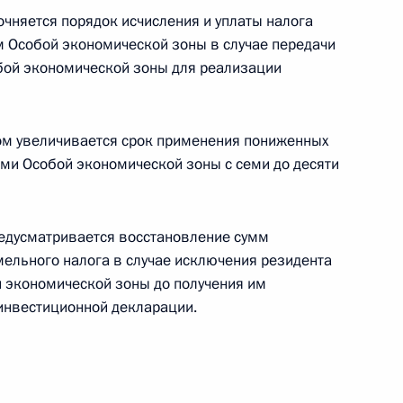
 заводов в Калининградской
очняется порядок исчисления и уплаты налога
урге
 Особой экономической зоны в случае передачи
бой экономической зоны для реализации
ом увеличивается срок применения пониженных
й правовое регулирование
ми Особой экономической зоны с семи до десяти
именением таможенной
зоны в особых экономических
рриториях
едусматривается восстановление сумм
мельного налога в случае исключения резидента
й экономической зоны до получения им
инвестиционной декларации.