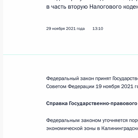
25 декабря 2023 года, 14:35
в часть вторую Налогового коде
29 ноября 2021 года
13:10
Перечень поручений по итогам сов
Правительства
1 ноября 2023 года, 18:30
Федеральный закон принят Государств
Для резидентов ОЭЗ в Калининград
Советом Федерации 19 ноября 2021 г
в реестр резидентов с 1 января 20
2021 года, закреплена возможност
Справка Государственно-правового
осуществления капитальных вложени
4 августа 2023 года, 17:00
Федеральным законом уточняется пор
экономической зоны в Калининградско