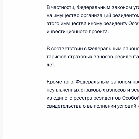
Открытие новых фармацевтических
В частности, Федеральным законом ут
области, Мордовии и Санкт-Петерб
на имущество организаций резидентом
этого имущества иному резиденту Осо
30 марта 2023 года, 16:35
инвестиционного проекта.
В соответствии с Федеральным закон
Подписан закон, совершенствующи
тарифов страховых взносов резидента
отношений, которые связаны с пр
лет.
процедуры свободной таможенной 
зонах и на приравненных к ним те
Кроме того, Федеральным законом пр
неуплаченных страховых взносов и зе
18 марта 2023 года, 13:45
из единого реестра резидентов Особо
свидетельства о выполнении условий 
Поездка в Калининград
1 сентября 2022 года