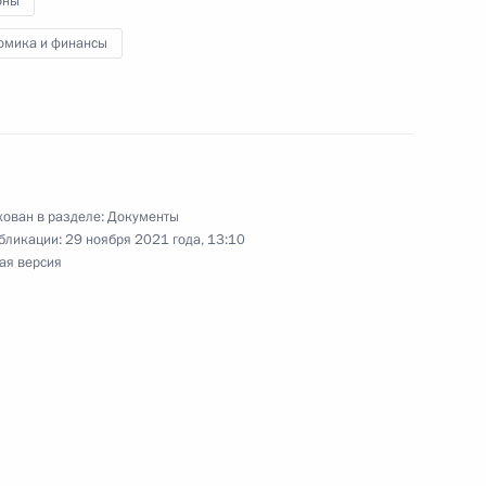
оны
омика и финансы
м»
ован в разделе:
Документы
бликации:
29 ноября 2021 года, 13:10
ая версия
бочую поездку в Калининград
 повышение инвестиционной