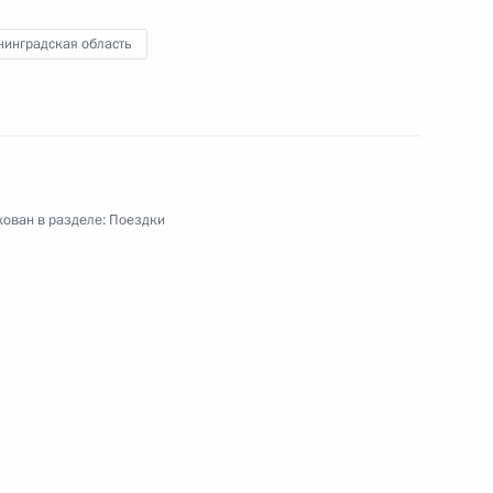
нинградская область
ь
ован в разделе:
Поездки
алининградской области
 о ходе проведения
 «Запад-2009» и очередных
х Сил