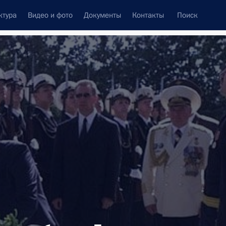
ктура
Видео и фото
Документы
Контакты
Поиск
Все темы
Подписаться на ленту
ультатов
ть следующие материалы
есена на рассмотрение
для наделения полномочиями