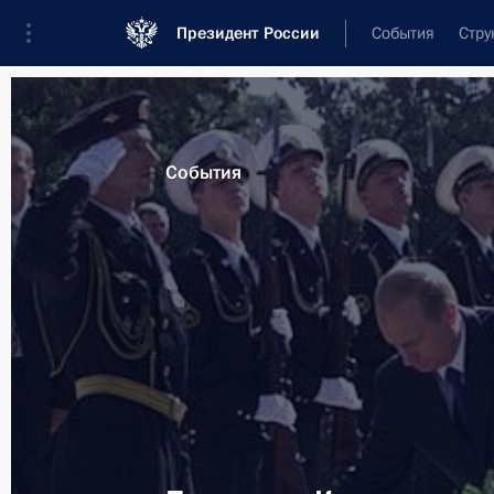
Президент России
События
Стру
Материалы по выбранной теме
События
Калининградская область,
135 рез
Показа
Кандидатура Николая Цуканова вн
Калининградской областной Думы 
губернатора