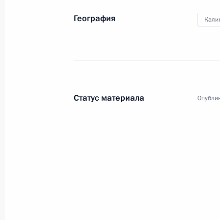
21 мая 2010 года, 17:00
География
Кали
Поездка в Калининградскую област
28 сентября 2009 года
Статус материала
Опублик
Рабочая встреча с губернатором К
Георгием Боосом
28 сентября 2009 года, 21:45
Вступительное слово на совещании
оперативно-стратегических учений
задачах строительства Вооружённы