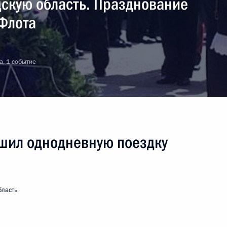
дскую область. Празднование
Флота
кандидатур на должности
а, 1 событие
и и Калининградской области
иная Россия»
шил однодневную поездку
бласть
алининградской области