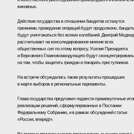
виновных.
Действия государства в отношении бандитов останутся
прежними, проведение операций будет продолжено, бандит
будут уничтожаться без всяких колебаний. Дмитрий Медве
рассчитывает на консолидированное мнение всех
общественных сил по этому вопросу. Усилия Президента
и Верховного Главнокомандующего будут сконцентрирован
на том, чтобы защитить граждан и покарать преступников.
На встрече обсуждались также результаты прошедших
в марте выборов в региональные парламенты.
Глава государства предложил подвести промежуточные ито
реализации решений, сформулированных в Послании
Федеральному Собранию, и в рамках обсуждений статьи
«Россия, вперёд!».
Во встрече приняли участие председатель высшего совета