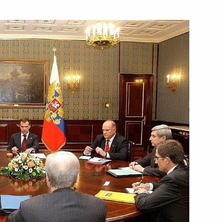
ть следующие материалы
 Комиссии по мониторингу
азвития страны
ладимиром Жириновским
ЖКХ