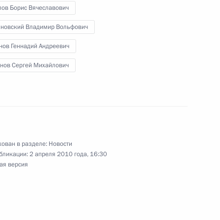
ческих партий,
лов Борис Вячеславович
 Думе
новский Владимир Вольфович
нов Геннадий Андреевич
нов Сергей Михайлович
 с активом Либерально-
ован в разделе:
Новости
нтских партий
бликации:
2 апреля 2010 года, 16:30
ая версия
едставленных