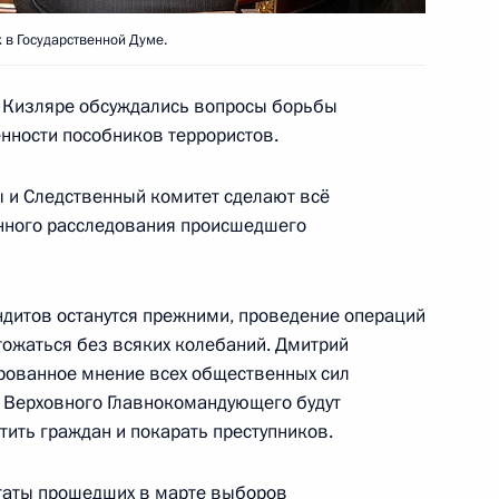
 в Государственной Думе.
 повышении инвестиционной
и Кизляре обсуждались вопросы борьбы
енности пособников террористов.
ы и Следственный комитет сделают всё
енного расследования происшедшего
 Государственной Думы
ндитов останутся прежними, проведение операций
тожаться без всяких колебаний. Дмитрий
и КПРФ, ЛДПР
рованное мнение всех общественных сил
и Верховного Главнокомандующего будут
тить граждан и покарать преступников.
ьтаты прошедших в марте выборов