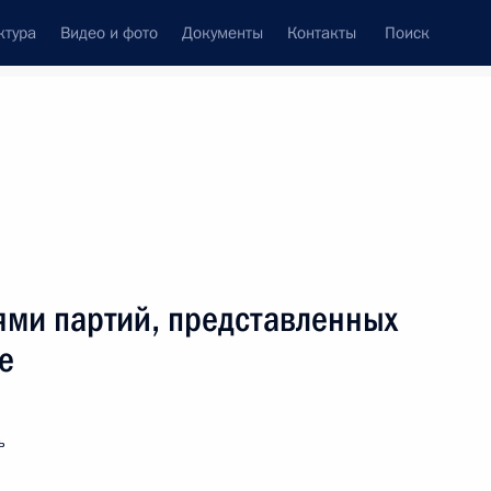
ктура
Видео и фото
Документы
Контакты
Поиск
Все персоны
ями партий, представленных
е
Подписаться на ленту
ь