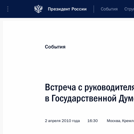
Президент России
События
Стру
Материалы по выбранной персоне
События
Жириновский
,
Владимир
Вольфович
Встреча с руководител
в Государственной Дум
Лента событий
2 апреля 2010 года
16:30
Москва, Кремл