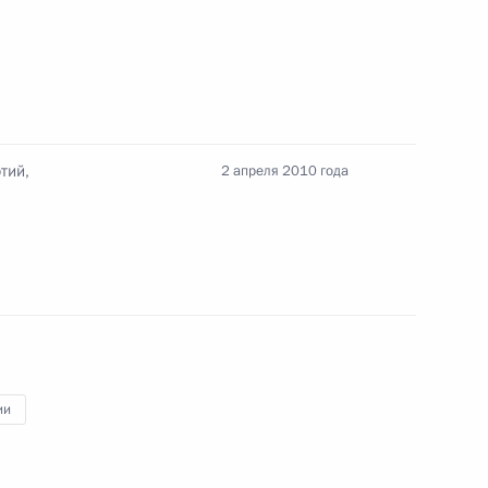
 представленных
тий,
2 апреля 2010 года
ии Совета по реализации
тов и демографической
ии