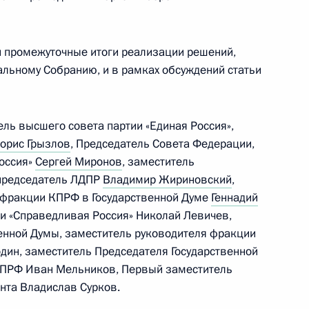
ских партий, представленных
и промежуточные итоги реализации решений,
льному Собранию, и в рамках обсуждений статьи
ель высшего совета партии «Единая Россия»,
ладимиром Жириновским
орис Грызлов
, Председатель Совета Федерации,
оссия»
Сергей Миронов
, заместитель
 председатель ЛДПР
Владимир Жириновский
,
 фракции КПРФ в Государственной Думе
Геннадий
ии «Справедливая Россия» Николай Левичев,
нтских партий
енной Думы, заместитель руководителя фракции
один, заместитель Председателя Государственной
КПРФ Иван Мельников, Первый заместитель
нта Владислав Сурков.
им