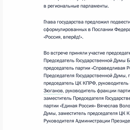
в региональные парламенты.
Встреча с руководителями политиче
в Государственной Думе
Глава государства предложил подвест
сформулированных в Послании Федера
12 июля 2011 года, 15:30
«Россия, вперёд!».
Во встрече приняли участие председат
Встреча с председателем ЛДПР В
Председатель Государственной Думы
Б
25 мая 2011 года, 16:00
председатель партии «Справедливая Р
Председателя Государственной Думы,
председатель ЦК КПРФ, руководитель
Зюганов
, руководитель фракции парт
Встреча с руководителями парламе
заместитель Председателя Государств
19 февраля 2011 года, 16:00
партии «Единая Россия» Вячеслав Вол
Думы, заместитель председателя ЦК 
Руководителя Администрации Президе
Встреча с Владимиром Жириновск