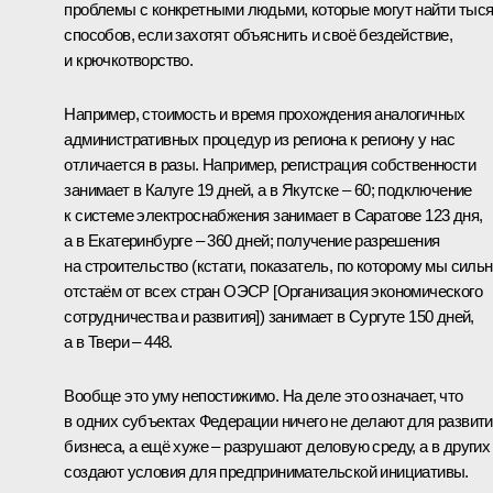
проблемы с конкретными людьми, которые могут найти тыс
способов, если захотят объяснить и своё бездействие,
и крючкотворство.
Например, стоимость и время прохождения аналогичных
административных процедур из региона к региону у нас
отличается в разы. Например, регистрация собственности
занимает в Калуге 19 дней, а в Якутске – 60; подключение
к системе электроснабжения занимает в Саратове 123 дня,
а в Екатеринбурге – 360 дней; получение разрешения
на строительство (кстати, показатель, по которому мы силь
отстаём от всех стран ОЭСР [Организация экономического
сотрудничества и развития]) занимает в Сургуте 150 дней,
а в Твери – 448.
Вообще это уму непостижимо. На деле это означает, что
в одних субъектах Федерации ничего не делают для развит
бизнеса, а ещё хуже – разрушают деловую среду, а в других
создают условия для предпринимательской инициативы.