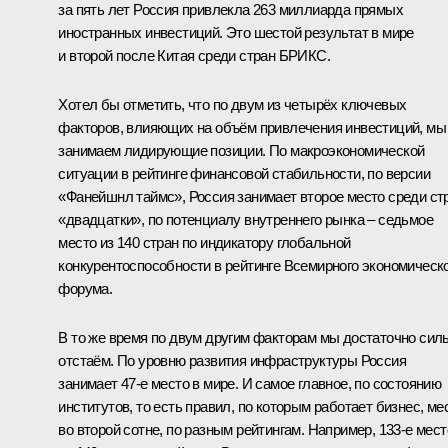
за пять лет Россия привлекла 263 миллиарда прямых
иностранных инвестиций. Это шестой результат в мире
и второй после Китая среди стран БРИКС.
Хотел бы отметить, что по двум из четырёх ключевых
факторов, влияющих на объём привлечения инвестиций, мы
занимаем лидирующие позиции. По макроэкономической
ситуации в рейтинге финансовой стабильности, по версии
«Фанейшнл таймс», Россия занимает второе место среди ст
«двадцатки», по потенциалу внутреннего рынка – седьмое
место из 140 стран по индикатору глобальной
конкурентоспособности в рейтинге Всемирного экономическ
форума.
В то же время по двум другим факторам мы достаточно сил
отстаём. По уровню развития инфраструктуры Россия
занимает 47-е место в мире. И самое главное, по состоянию
институтов, то есть правил, по которым работает бизнес, ме
во второй сотне, по разным рейтингам. Например, 133-е мест