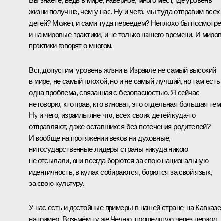
Вы знаете, ведь в мире, наверное, много мест, где уровень
жизни получше, чем у нас. Ну и чего, мы туда отправим всех
детей? Может, и сами туда переедем? Неплохо бы посмотре
и на мировые практики, и не только нашего времени. И миро
практики говорят о многом.
Вот, допустим, уровень жизни в Израиле не самый высокий
в мире, не самый плохой, но и не самый лучший, но там есть
одна проблема, связанная с безопасностью. Я сейчас
не говорю, кто прав, кто виноват, это отдельная большая тем
Ну и чего, израильтяне что, всех своих детей куда‑то
отправляют, даже оставшихся без попечения родителей?
И вообще на протяжении веков ни духовные,
ни государственные лидеры страны никуда никого
не отсылали, они всегда борются за свою национальную
идентичность, в кулак собираются, борются за свой язык,
за свою культуру.
У нас есть и достойные примеры в нашей стране, на Кавказе
например. Возьмём ту же Чечню, прошедшую через период