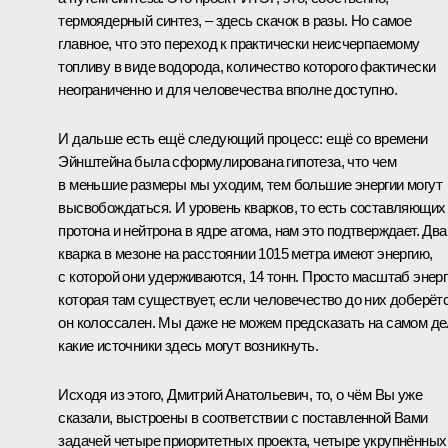
термоядерный синтез, – здесь скачок в разы. Но самое
главное, что это переход к практически неисчерпаемому
топливу в виде водорода, количество которого фактически
неограниченно и для человечества вполне доступно.
И дальше есть ещё следующий процесс: ещё со времени
Эйнштейна была сформулирована гипотеза, что чем
в меньшие размеры мы уходим, тем большие энергии могут
высвобождаться. И уровень кварков, то есть составляющих
протона и нейтрона в ядре атома, нам это подтверждает. Два
кварка в мезоне на расстоянии 1015 метра имеют энергию,
с которой они удерживаются, 14 тонн. Просто масштаб энерг
которая там существует, если человечество до них доберётс
он колоссален. Мы даже не можем предсказать на самом де
какие источники здесь могут возникнуть.
Исходя из этого, Дмитрий Анатольевич, то, о чём Вы уже
сказали, выстроены в соответствии с поставленной Вами
задачей четыре приоритетных проекта, четыре укрупнённых