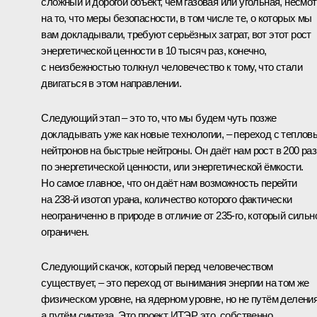
сложный и дорогой объект, чем газовая или угольная, несмо
на то, что меры безопасности, в том числе те, о которых мы
вам докладывали, требуют серьёзных затрат, вот этот рост
энергетической ценности в 10 тысяч раз, конечно,
с неизбежностью толкнул человечество к тому, что стали
двигаться в этом направлении.
Следующий этап – это то, что мы будем чуть позже
докладывать уже как новые технологии, – переход с теплов
нейтронов на быстрые нейтроны. Он даёт нам рост в 200 раз
по энергетической ценности, или энергетической ёмкости.
Но самое главное, что он даёт нам возможность перейти
на 238-й изотоп урана, количество которого фактически
неограниченно в природе в отличие от 235-го, который сильн
ограничен.
Следующий скачок, который перед человечеством
существует, – это переход от вынимания энергии на том же
физическом уровне, на ядерном уровне, но не путём деления
а путём синтеза. Это проект ИТЭР, это, собственно,