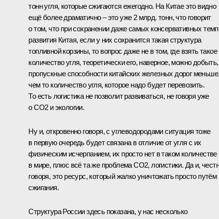
тонн угля, которые сжигаются ежегодно. На Китае это видно
ещё более драматично – это уже 2 млрд. тонн, что говорит
о том, что при сохранении даже самых консервативных темп
развития Китая, если у них сохранится такая структура
топливной корзины, то вопрос даже не в том, где взять такое
количество угля, теоретически его, наверное, можно добыть,
пропускные способности китайских железных дорог меньше
чем то количество угля, которое надо будет перевозить.
То есть логистика не позволит развиваться, не говоря уже
о СО2 и экологии.
Ну и, откровенно говоря, с углеводородами ситуация тоже
в первую очередь будет связана в отличие от угля с их
физическим исчерпанием, их просто нет в таком количестве
в мире, плюс всё та же проблема СО2, логистики. Да и, чест
говоря, это ресурс, который жалко уничтожать просто путём
сжигания.
Структура России здесь показана, у нас несколько