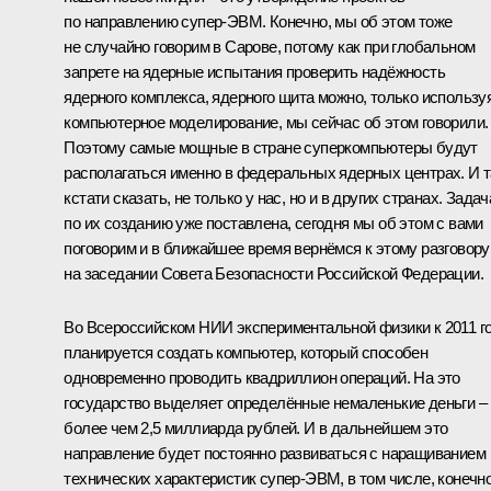
по направлению супер-ЭВМ. Конечно, мы об этом тоже
не случайно говорим в Сарове, потому как при глобальном
запрете на ядерные испытания проверить надёжность
ядерного комплекса, ядерного щита можно, только использу
компьютерное моделирование, мы сейчас об этом говорили.
Поэтому самые мощные в стране суперкомпьютеры будут
располагаться именно в федеральных ядерных центрах. И т
кстати сказать, не только у нас, но и в других странах. Задач
по их созданию уже поставлена, сегодня мы об этом с вами
поговорим и в ближайшее время вернёмся к этому разговору
на заседании Совета Безопасности Российской Федерации.
Во Всероссийском НИИ экспериментальной физики к 2011 г
планируется создать компьютер, который способен
одновременно проводить квадриллион операций. На это
государство выделяет определённые немаленькие деньги –
более чем 2,5 миллиарда рублей. И в дальнейшем это
направление будет постоянно развиваться с наращиванием
технических характеристик супер-ЭВМ, в том числе, конечно