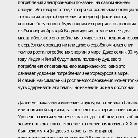
потребления электроэнергии показаны на самом нижнем
слайде. Это говорит о том, что при колоссальном потенциал
технологий энергосбережения и энергоэффективности,
которые, безусловно, будут одним из приоритетов развития,
о чём говорил Аркадий Владимирович, тем не менее для
масштабов энергопотребления в мире это не позволит говор
о серьёзном сокращении или даже о серьёзном изменении
темпов роста потребления энергии в мире. Даже если к 30-м
году Индия и Китай будут иметь половину душевого
потребления от сегодняшнего американского, одно это
означает удвоение потребления энергоресурсов в мире.
И самый максимальный рост энергосбережения может толь
чуть сдерживать эти темпы, но изменить их не в состоянии.
Далее мы показали изменение структуры топливного баланс
или топливной корзины, за счёт чего эта энергия производит
Уровень развития человечества всегда, в общем, очень чётк
зависит от того, как выстроена эта топливная корзина. XIX в
был веком угля (и здесь это очень точно видно),
электроэнергия составляла всего 0,5 процента в конце века.