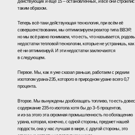
действующих и ещё 15 – остановленных, и все они строилис
таким образом.
Теперь всё‑таки действующая технология, при всём её
совершенствовании, мы оптимизируем реактор типа ВВЭР,
но мы всё равно понимаем, что есть, что называется, родов
недостатки тепловой технологии, которые не устранишь, как
её ни оптимизируй. И эти недостатки заключаются
в следующем.
Первое. Мы, как я уже сказал раньше, работаем с редким
изотопом урана-235, которого в природном уране всего 0,7
процента.
Второе. Мы вынуждены дообогащать топливо, то есть дове
содержание 235-го изотопа хотя бы до 3–5 процентов,
и из‑за этого эта огромная промышленность по обогащению
урана, которая, конечно, с одной стороны, предмет нашей
гордости, она у нас лучшая в мире, с другой стороны, это