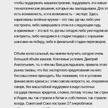
чтобы поддержать машиностроение, поддержать эти новые
технологические решения, которые мы закладываем. Для эт
есть возможность, и эта возможность – экспорт. Здесь
нарисованы зелёные кружки – это там, где мы либо уже
построили, либо завершаем в этом и в следующем году,
а оранжевые – это всё то, где мы сегодня либо уже подписа
контракты, либо находимся в стадии тендера с хорошими
шансами на победу, либо в финальной стадии переговоров.
Объём колоссальный, мы можем получить сегодня очень
большой объём заказов. Ключевые условия, Дмитрий
Анатольевич, то, о чём мы Вам докладывали, правила этого
рынка таковы, что без экспортного кредитования на него
бессмысленно приходить. Мы понимаем, что в условиях
финансового кризиса с этим совсем непросто, но, откровенн
говоря, без масштабной поддержки в виде льготных
государственных кредитов, сложно, потому что мы так стро
в Индии, мы так строили в Китае и, собственно, так строили
всегда. Советский Союз построил 27 энергоблоков