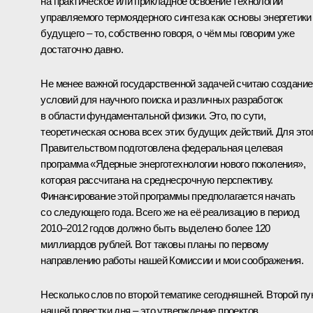
на практическое или прикладное освоение технологий
управляемого термоядерного синтеза как основы энергетики
будущего – то, собственно говоря, о чём мы говорим уже
достаточно давно.
Не менее важной государственной задачей считаю создание
условий для научного поиска и различных разработок
в области фундаментальной физики. Это, по сути,
теоретическая основа всех этих будущих действий. Для это
Правительством подготовлена федеральная целевая
программа «Ядерные энерготехнологии нового поколения»,
которая рассчитана на среднесрочную перспективу.
Финансирование этой программы предполагается начать
со следующего года. Всего же на её реализацию в период
2010–2012 годов должно быть выделено более 120
миллиардов рублей. Вот таковы планы по первому
направлению работы нашей Комиссии и мои соображения.
Несколько слов по второй тематике сегодняшней. Второй пу
нашей повестки дня – это утверждение проектов