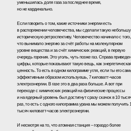
уменьшилась доля газа за последнее время,
но не кардинально.
Если говорить о том, какие источники энергии есть
в распоряжении человечества, мы сделали такую небольш
историческую ретроспективу. Человечество начинало с того,
что вынимало энергию за счёт работы на молекулярном
уровне вещества и за счёт химических реакций, в первую
очередь горения. Это уголь, чуть позже газ. Справа приведе
цифры, которые показывают такую вещь, как энергетическа
ценность. То есть в одном килограмме угля, если ты его са
эффективным образом используешь, 7 киловатт-часов
электроэнергии. В газе это в два раза больше. А вот при
переходе с химических реакций на физические процессы
и на ядерный уровень был достигнут сразу скачок в 10 тыся
раз, то есть с одного килограмма урана мы можем получить 
тысяч киловатт-часов электроэнергии.
И несмотря на то, что атомная станция – гораздо более