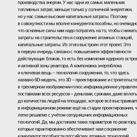
производства энергии. У нас одни из самых маленьких
топливных затрат, меньше только у солнечной энергетики,
но у нас самые высокие капитальные затраты. Поэтому
в совокупности мы вполне конкурентоспособны, но очевидно
что основные силы нам надо потратить на то, чтобы снижат
затраты на строительство и сооружение атомных станций,
капитальные затраты. Из этого выстроен этот проект. Это
в первую очередь связано с повышением эффективности
действующих блоков, то есть без изменения ядерного остро
и активной зоны реактора. А компоновка энергоблока
и ключевая вещь – технология сооружения, то, что здесь
названо 6D-модель, это 3D – проектирование и строительст
в трехмерном изображении плюс информационное управлен
поставками всех ресурсов – деньгами, сроками, даже вплот
до количества людей на площадке, которое всё выстраивае
в информационном режиме ещё на стадии проектирования, 
легко решаемо с учётом сегодняшних информационных
технологий. Да, мы достигаем таких параметров по реактору,
которые гарантированно обеспечивают нам сохранение
конкурентоспособности российских атомных технологий