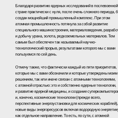
Благодаря развитию ядерных исследований в послевоенной
стране практически с нуля, после очень сложного периода, 
создан мощнейший промышленный комплекс. При этом
атомная промышленность потянула за собой развитие
специального машиностроения, материаловедения, разрабо
и добычу урана, золота, редкоземельных материалов. Тем
самым был обеспечен так называемый научно-
технологический прорыв, результатами которого мы с вами
пользуемся по сей день.
Отмечу также, что фактически каждый из пяти приоритетов,
которые мы с вами обозначили и которые утверждены моим
решением, так или иначе связан с атомными технологиями,
с атомной отраслью: это и собственно ядерные технологии,
и развитие ядерной медицины, и создание суперкомпьютеро
и, конечно, космические технологии (прежде всего,
перспективные энергоустановки для космических кораблей),
новые виды энергоресурсов включая водородную энергетик
как отдельное направление. То есть, по сути, с атомной